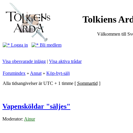
Tolkiens Ard
Välkommen till Sve
Logga in
Bli medlem
Visa obesvarade inlägg
|
Visa aktiva trådar
Forumindex
»
Annat
»
Köp-byt-sälj
Alla tidsangivelser är UTC + 1 timme [
Sommartid
]
Vapensköldar "säljes"
Moderator:
Ainur