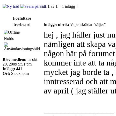
Sida
1
av
1
[ 1 inlägg ]
Författare
treebeard
Inläggsrubrik:
Vapensköldar "säljes"
hej , jag håller just n
Noldo
nämligen att skapa va
någon här på forumet 
Blev medlem:
tis okt
kommer inte att ta någ
20, 2009 5:51 pm
Inlägg:
441
mycket jag borde ta , 
Ort:
Stockholm
inntresserad och att m
av april ( jag ställer 
_________________