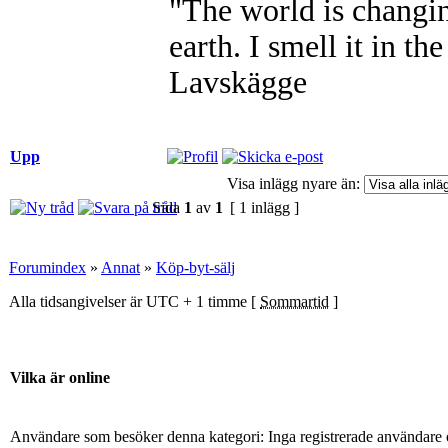
"The world is changing.
earth. I smell it in the
Lavskägge
Upp
Visa inlägg nyare än:
Sida
1
av
1
[ 1 inlägg ]
Forumindex
»
Annat
»
Köp-byt-sälj
Alla tidsangivelser är UTC + 1 timme [
Sommartid
]
Vilka är online
Användare som besöker denna kategori: Inga registrerade användare 