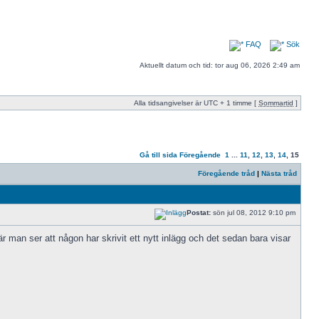
FAQ
Sök
Aktuellt datum och tid: tor aug 06, 2026 2:49 am
Alla tidsangivelser är UTC + 1 timme [
Sommartid
]
Gå till sida
Föregående
1
...
11
,
12
,
13
,
14
,
15
Föregående tråd
|
Nästa tråd
Postat:
sön jul 08, 2012 9:10 pm
r man ser att någon har skrivit ett nytt inlägg och det sedan bara visar