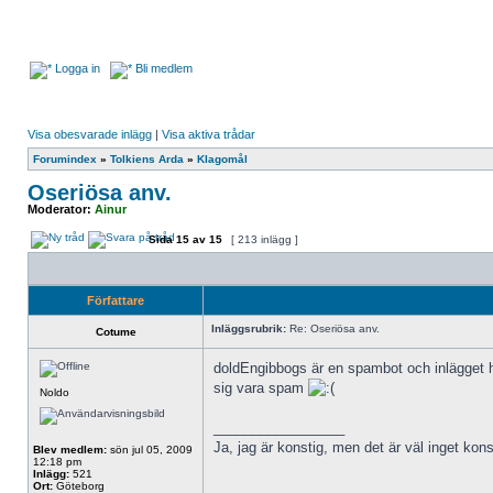
Logga in
Bli medlem
Visa obesvarade inlägg
|
Visa aktiva trådar
Forumindex
»
Tolkiens Arda
»
Klagomål
Oseriösa anv.
Moderator:
Ainur
Sida
15
av
15
[ 213 inlägg ]
Författare
Inläggsrubrik:
Re: Oseriösa anv.
Cotume
doldEngibbogs är en spambot och inlägget har
sig vara spam
Noldo
_________________
Ja, jag är konstig, men det är väl inget kon
Blev medlem:
sön jul 05, 2009
12:18 pm
Inlägg:
521
Ort:
Göteborg