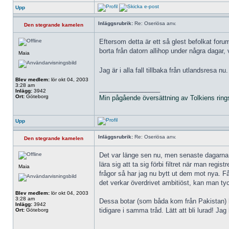
Upp
Inläggsrubrik:
Re: Oseriösa anv.
Den stegrande kamelen
Eftersom detta är ett så glest befolkat for
borta från datorn allihop under några dagar,
Maia
Jag är i alla fall tillbaka från utlandsresa 
Blev medlem:
lör okt 04, 2003
3:28 am
_________________
Inlägg:
3942
Ort:
Göteborg
Min pågående översättning av Tolkiens ring
Upp
Inläggsrubrik:
Re: Oseriösa anv.
Den stegrande kamelen
Det var länge sen nu, men senaste dagarna h
lära sig att ta sig förbi filtret när man regi
Maia
frågor så har jag nu bytt ut dem mot nya. Får
det verkar överdrivet ambitiöst, kan man tyc
Blev medlem:
lör okt 04, 2003
3:28 am
Dessa botar (som båda kom från Pakistan) har
Inlägg:
3942
tidigare i samma tråd. Lätt att bli lurad! J
Ort:
Göteborg
_________________