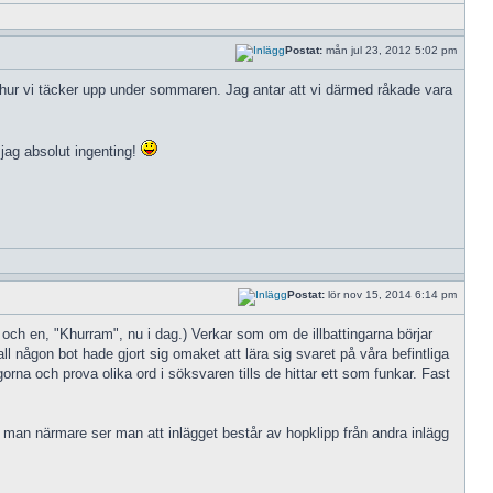
Postat:
mån jul 23, 2012 5:02 pm
m hur vi täcker upp under sommaren. Jag antar att vi därmed råkade vara
 jag absolut ingenting!
Postat:
lör nov 15, 2014 6:14 pm
ch en, "Khurram", nu i dag.) Verkar som om de illbattingarna börjar
fall någon bot hade gjort sig omaket att lära sig svaret på våra befintliga
orna och prova olika ord i söksvaren tills de hittar ett som funkar. Fast
ar man närmare ser man att inlägget består av hopklipp från andra inlägg