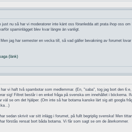
um just nu så har vi moderatorer inte känt oss föranledda att prata ihop oss o
 varför spaminlägget blev kvar längre än vanligt.
nu. Men jag har semester en vecka till, så vad gäller bevakning av forumet lovar
saga (länk)
ar vi haft två spambotar som medlemmar. (En, "saba", tog jag bort den 6:e, o
strerar sig! Filtret består i en enkel fråga på svenska om innehållet i böckerna. I
 väl se om det hjälper. (Om inte så har botarna kanske lärt sig att googla fråg
ka...)
 sedan skrivit var sitt inlägg i forumet, på fullt begriplig svenska! Men titt
ag har förstås rensat bort båda botarna. Vi får som sagt se om de återkommer.