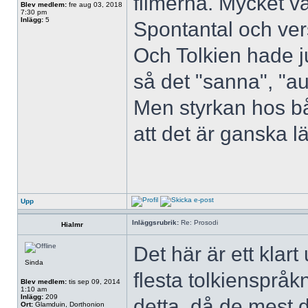
filmerna. Mycket va
Blev medlem:
fre aug 03, 2018
7:30 pm
Inlägg:
5
Spontantal och vers
Och Tolkien hade j
så det "sanna", "aut
Men styrkan hos bå
att det är ganska lä
Upp
Inläggsrubrik:
Re: Prosodi
Hialmr
Det här är ett kla
Sinda
flesta tolkienspråk
Blev medlem:
tis sep 09, 2014
1:10 am
Inlägg:
209
detta, då de mest 
Ort:
Glamduin, Dorthonion