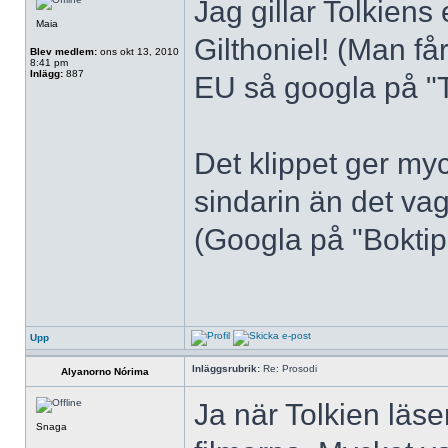
Jag gillar Tolkiens
Maia
Gilthoniel! (Man får
Blev medlem:
ons okt 13, 2010
8:41 pm
Inlägg:
887
EU så googla på "To
Det klippet ger my
sindarin än det va
(Googla på "Boktips
Upp
Inläggsrubrik:
Re: Prosodi
Alyanorno Nórima
Ja när Tolkien läse
Snaga