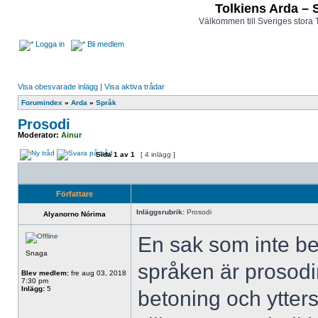
Tolkiens Arda – 
Välkommen till Sveriges stora 
Logga in
Bli medlem
Visa obesvarade inlägg
|
Visa aktiva trådar
Forumindex
»
Arda
»
Språk
Prosodi
Moderator:
Ainur
Sida
1
av
1
[ 4 inlägg ]
Författare
Inläggsrubrik:
Prosodi
Alyanorno Nórima
En sak som inte be
Snaga
språken är prosod
Blev medlem:
fre aug 03, 2018
7:30 pm
Inlägg:
5
betoning och ytter