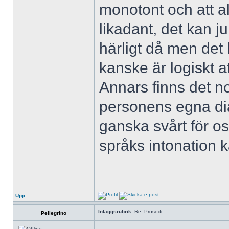
monotont och att a
likadant, det kan j
härligt då men det l
kanske är logiskt a
Annars finns det n
personens egna dia
ganska svårt för os
språks intonation k
Upp
Inläggsrubrik:
Re: Prosodi
Pellegrino