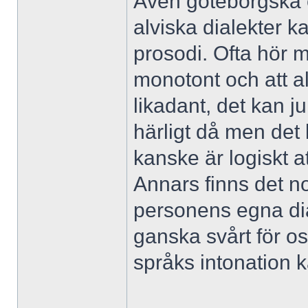
Även göteborgska e
alviska dialekter ka
prosodi. Ofta hör m
monotont och att a
likadant, det kan j
härligt då men det l
kanske är logiskt a
Annars finns det n
personens egna dia
ganska svårt för os
språks intonation k