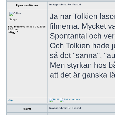
Inläggsrubrik:
Re: Prosodi
Alyanorno Nórima
Ja när Tolkien läse
Snaga
filmerna. Mycket va
Blev medlem:
fre aug 03, 2018
7:30 pm
Inlägg:
5
Spontantal och vers
Och Tolkien hade j
så det "sanna", "aut
Men styrkan hos bå
att det är ganska lä
Upp
Inläggsrubrik:
Re: Prosodi
Hialmr