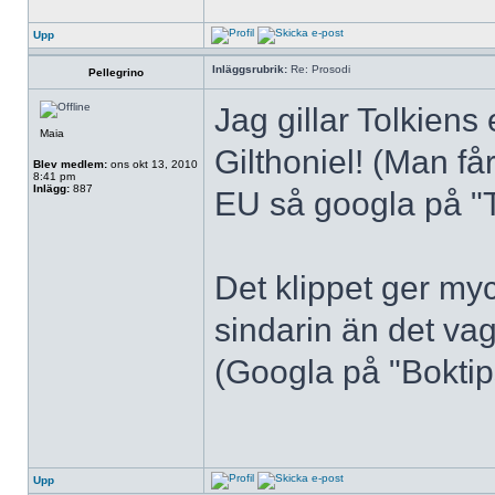
Upp
Inläggsrubrik:
Re: Prosodi
Pellegrino
Jag gillar Tolkiens
Maia
Gilthoniel! (Man får
Blev medlem:
ons okt 13, 2010
8:41 pm
Inlägg:
887
EU så googla på "To
Det klippet ger my
sindarin än det va
(Googla på "Boktips
Upp