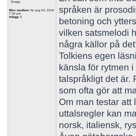
Snaga
språken är prosod
Blev medlem:
fre aug 03, 2018
7:30 pm
Inlägg:
5
betoning och ytter
vilken satsmelodi 
några källor på de
Tolkiens egen läsn
känsla för rytmen i
talspråkligt det är
som ofta gör att ma
Om man testar att
uttalsregler kan ma
norsk, italiensk, r