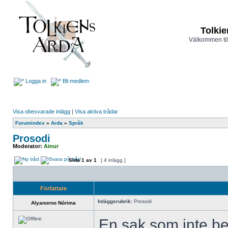
Tolkie
Välkommen til
Logga in
Bli medlem
Visa obesvarade inlägg
|
Visa aktiva trådar
Forumindex
»
Arda
»
Språk
Prosodi
Moderator:
Ainur
Sida
1
av
1
[ 4 inlägg ]
Författare
Inläggsrubrik:
Prosodi
Alyanorno Nórima
En sak som inte be