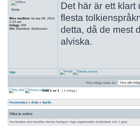
Det här är ett kla
Sinda
flesta tolkienspråk
Blev medlem:
tis sep 09, 2014
1:10 am
Inlägg:
209
detta, då de mest 
Ort:
Glamduin, Dorthonion
alviska.
Upp
Visa inlägg nyare än:
Sida
1
av
1
[ 4 inlägg ]
Forumindex
»
Arda
»
Språk
Vilka är online
Användare som besöker denna kategori: Inga registrerade användare och 1 gäst