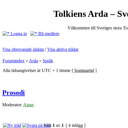
Tolkiens Arda – Sv
Välkommen till Sveriges stora T
Logga in
Bli medlem
Visa obesvarade inlägg
|
Visa aktiva trådar
Forumindex
»
Arda
»
Språk
Alla tidsangivelser är UTC + 1 timme [
Sommartid
]
Prosodi
Moderator:
Ainur
Sida
1
av
1
[ 4 inlägg ]