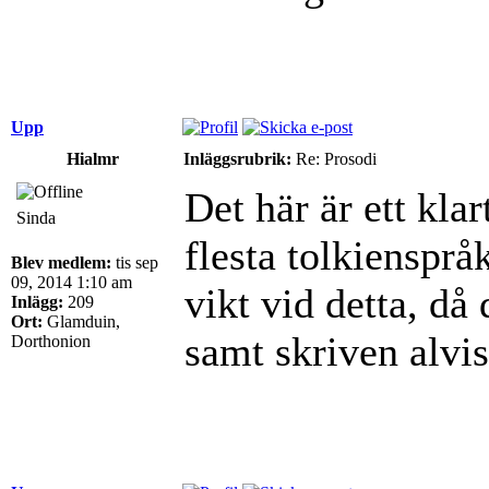
Upp
Hialmr
Inläggsrubrik:
Re: Prosodi
Det här är ett kl
Sinda
flesta tolkiensprå
Blev medlem:
tis sep
09, 2014 1:10 am
vikt vid detta, då
Inlägg:
209
Ort:
Glamduin,
samt skriven alvis
Dorthonion