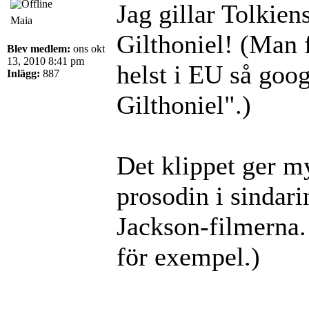
Jag gillar Tolkien
Maia
Gilthoniel! (Man f
Blev medlem:
ons okt
13, 2010 8:41 pm
helst i EU så goo
Inlägg:
887
Gilthoniel".)
Det klippet ger 
prosodin i sindar
Jackson-filmerna.
för exempel.)