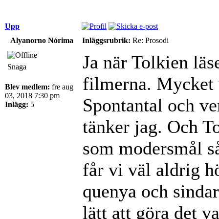
Upp
Alyanorno Nórima
Inläggsrubrik:
Re: Prosodi
Ja när Tolkien läs
Snaga
filmerna. Mycket 
Blev medlem:
fre aug
03, 2018 7:30 pm
Spontantal och ver
Inlägg:
5
tänker jag. Och To
som modersmål så 
får vi väl aldrig 
quenya och sindari
lätt att göra det v