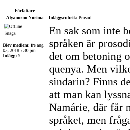
Författare
Alyanorno Nórima
Inläggsrubrik:
Prosodi
En sak som inte b
Snaga
språken är prosod
Blev medlem:
fre aug
03, 2018 7:30 pm
det om betoning oc
Inlägg:
5
quenya. Men vilk
sindarin? Finns de
att man kan lyssn
Namárie, där får m
språket, men fråga