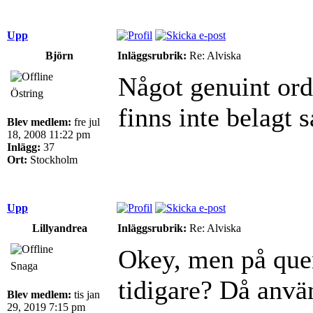
Upp
Björn
Inläggsrubrik:
Re: Alviska
Något genuint ord
Östring
finns inte belagt 
Blev medlem:
fre jul
18, 2008 11:22 pm
Inlägg:
37
Ort:
Stockholm
Upp
Lillyandrea
Inläggsrubrik:
Re: Alviska
Okey, men på quen
Snaga
tidigare? Då använ
Blev medlem:
tis jan
29, 2019 7:15 pm