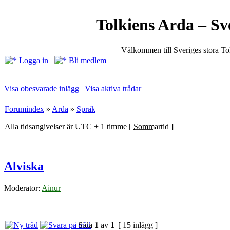
Tolkiens Arda – Sv
Välkommen till Sveriges stora T
Logga in
Bli medlem
Visa obesvarade inlägg
|
Visa aktiva trådar
Forumindex
»
Arda
»
Språk
Alla tidsangivelser är UTC + 1 timme [
Sommartid
]
Alviska
Moderator:
Ainur
Sida
1
av
1
[ 15 inlägg ]