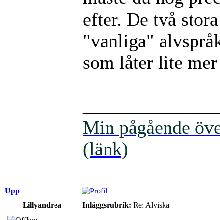
efter. De två stor
"vanliga" alvspråk
som låter lite mer
______________
Min pågående över
(länk)
Upp
Lillyandrea
Inläggsrubrik:
Re: Alviska