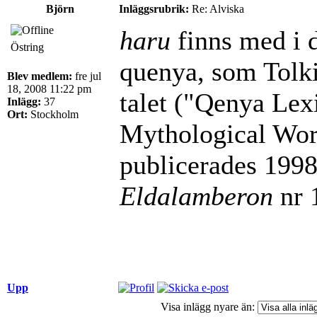
Björn
Inläggsrubrik:
Re: Alviska
haru
finns med i d
Östring
quenya, som Tolk
Blev medlem:
fre jul
18, 2008 11:22 pm
talet ("Qenya Lex
Inlägg:
37
Ort:
Stockholm
Mythological Word
publicerades 1998 
Eldalamberon
nr 
Upp
Visa inlägg nyare än: