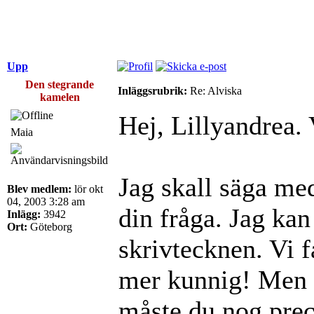
Upp
Den stegrande
Inläggsrubrik:
Re: Alviska
kamelen
Hej, Lillyandrea.
Maia
Jag skall säga med
Blev medlem:
lör okt
04, 2003 3:28 am
din fråga. Jag kan
Inlägg:
3942
Ort:
Göteborg
skrivtecknen. Vi 
mer kunnig! Men o
måste du nog preci