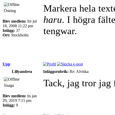
Markera hela texte
Östring
haru
. I högra fält
Blev medlem:
fre jul
18, 2008 11:22 pm
tengwar.
Inlägg:
37
Ort:
Stockholm
Upp
Lillyandrea
Inläggsrubrik:
Re: Alviska
Tack, jag tror jag f
Snaga
Blev medlem:
tis jan
29, 2019 7:15 pm
Inlägg:
9