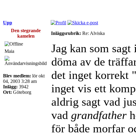
Upp
Den stegrande
Inläggsrubrik:
Re: Alviska
kamelen
Jag kan som sagt i
Maia
döma av de träffa
det inget korrekt 
Blev medlem:
lör okt
04, 2003 3:28 am
inget vis ett komp
Inlägg:
3942
Ort:
Göteborg
aldrig sagt vad jus
vad
grandfather
h
för både morfar o