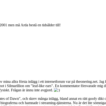
o 2001 men må Arda bestå en tidsålder till!
 av mina allra första inlägg i ett internetforum var på theonering.net. Jag
not i Silmarillion om "leaf-like ears". En kommentator försvarade mig doc
 fysiskt. Frågan är ännu inte avgjord.
Gates of Dawn", och skrev många inlägg, bland annat en rätt goofy dikt 
iograferna och hamnade i streaming-tjänsterna. Nu är det lite sömnigare