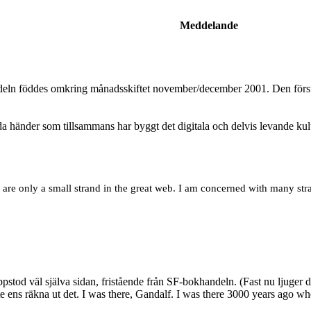
Meddelande
eln föddes omkring månadsskiftet november/december 2001. Den första
a händer som tillsammans har byggt det digitala och delvis levande kult
 are only a small strand in the great web. I am concerned with many st
pstod väl själva sidan, fristående från SF-bokhandeln. (Fast nu ljuger 
ill inte ens räkna ut det. I was there, Gandalf. I was there 3000 years ago w