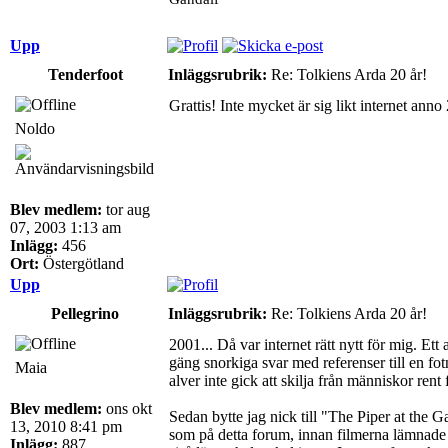
Upp
Tenderfoot
Inläggsrubrik:
Re: Tolkiens Arda 20 år!
Grattis! Inte mycket är sig likt internet ann
Noldo
Blev medlem:
tor aug
07, 2003 1:13 am
Inlägg:
456
Ort:
Östergötland
Upp
Pellegrino
Inläggsrubrik:
Re: Tolkiens Arda 20 år!
2001... Då var internet rätt nytt för mig. Ett
gäng snorkiga svar med referenser till en fot
Maia
alver inte gick att skilja från människor rent
Blev medlem:
ons okt
Sedan bytte jag nick till "The Piper at the 
13, 2010 8:41 pm
som på detta forum, innan filmerna lämnade b
Inlägg:
887