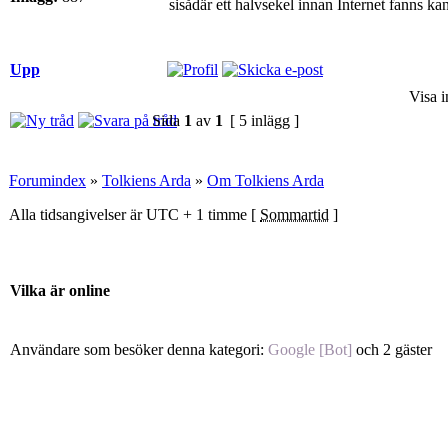
sisådär ett halvsekel innan Internet fanns kan
Upp
Visa i
Sida
1
av
1
[ 5 inlägg ]
Forumindex
»
Tolkiens Arda
»
Om Tolkiens Arda
Alla tidsangivelser är UTC + 1 timme [
Sommartid
]
Vilka är online
Användare som besöker denna kategori:
Google [Bot]
och 2 gäster