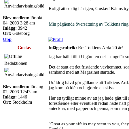
Roligt att se dig här igen, Gustav! Känns try
Blev medlem:
lör okt
_________________
04, 2003 3:28 am
Min pågående översättning av Tolkiens ring
Inlägg:
3942
Ort:
Göteborg
Upp
Gustav
Inläggsrubrik:
Re: Tolkiens Arda 20 år!
Jag har hållit till i Utgård en del – ungefär
Redaktionen
Det är sant att det fristående vävhemmet, 
samband med att Magasinet startade.
Uråldrig hävd gör gällande att Tolkiens Ard
Blev medlem:
lör aug
jag kom på idén och gjorde en skiss.
02, 2003 12:43 am
Inlägg:
1446
Har ett tydligt minne av att jag hade gått ti
Ort:
Stockholm
förestående eller eventuellt redan hade haf
anteckna, med papper och penna, som man g
_________________
"Great as your affairs may seem to you, they
Gandalf