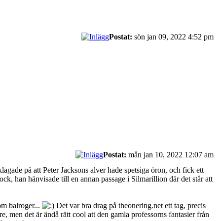
Postat:
sön jan 09, 2022 4:52 pm
Postat:
mån jan 10, 2022 12:07 am
 klagade på att Peter Jacksons alver hade spetsiga öron, och fick ett
k, han hänvisade till en annan passage i Silmarillion där det står att
om balroger...
Det var bra drag på theonering.net ett tag, precis
, men det är ändå rätt cool att den gamla professorns fantasier från