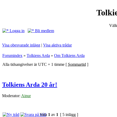
Tolki
Välk
Logga in
Bli medlem
Visa obesvarade inlägg
|
Visa aktiva trådar
Forumindex
»
Tolkiens Arda
»
Om Tolkiens Arda
Alla tidsangivelser är UTC + 1 timme [
Sommartid
]
Tolkiens Arda 20 år!
Moderator:
Ainur
Sida
1
av
1
[ 5 inlägg ]