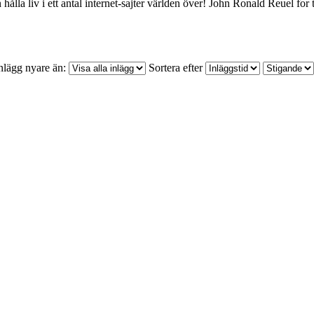
 hålla liv i ett antal internet-sajter världen över! John Ronald Reuel for
nlägg nyare än:
Sortera efter