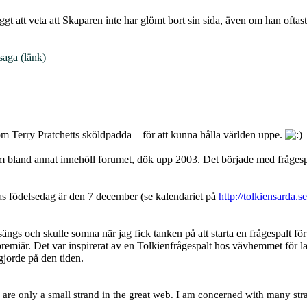
ggt att veta att Skaparen inte har glömt bort sin sida, även om han oftas
saga (länk)
 som Terry Pratchetts sköldpadda – för att kunna hålla världen uppe.
som bland annat innehöll forumet, dök upp 2003. Det började med fråg
as födelsedag är den 7 december (se kalendariet på
http://tolkiensarda
ll sängs och skulle somna när jag fick tanken på att starta en frågespalt 
t premiär. Det var inspirerat av en Tolkienfrågespalt hos vävhemmet fö
jorde på den tiden.
 are only a small strand in the great web. I am concerned with many st