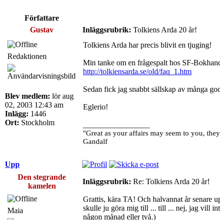
Författare
Gustav
Inläggsrubrik:
Tolkiens Arda 20 år!
Tolkiens Arda har precis blivit en tjuging!
Redaktionen
Min tanke om en frågespalt hos SF-Bokhand
http://tolkiensarda.se/old/faq_1.htm
Sedan fick jag snabbt sällskap av många god
Blev medlem:
lör aug
02, 2003 12:43 am
Eglerio!
Inlägg:
1446
Ort:
Stockholm
_________________
"Great as your affairs may seem to you, they
Gandalf
Upp
Den stegrande
Inläggsrubrik:
Re: Tolkiens Arda 20 år!
kamelen
Grattis, kära TA! Och halvannat år senare up
skulle ju göra mig till ... till ... nej, jag v
Maia
någon månad eller två.)