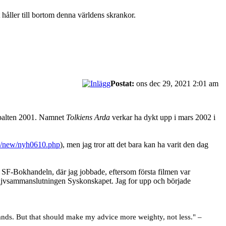
t håller till bortom denna världens skrankor.
Postat:
ons dec 29, 2021 2:01 am
espalten 2001. Namnet
Tolkiens Arda
verkar ha dykt upp i mars 2002 i
.se/new/nyh0610.php
), men jag tror att det bara kan ha varit den dag
för SF-Bokhandeln, där jag jobbade, eftersom första filmen var
r lajvsammanslutningen Syskonskapet. Jag for upp och började
rands. But that should make my advice more weighty, not less." –