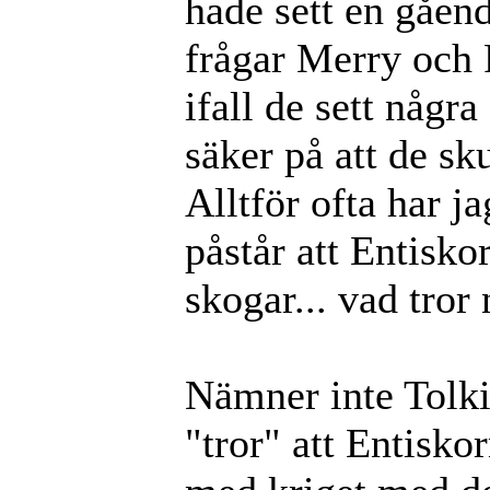
hade sett en gåen
frågar Merry och 
ifall de sett någr
säker på att de sk
Alltför ofta har j
påstår att Entisko
skogar... vad tror 
Nämner inte Tolkie
"tror" att Entisko