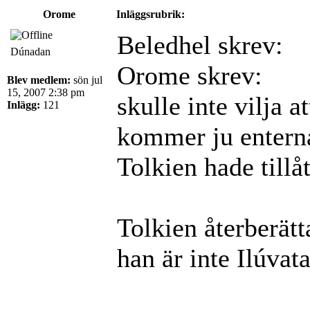
Orome
Inläggsrubrik:
Beledhel skrev:
Dúnadan
Orome skrev:
Blev medlem:
sön jul
15, 2007 2:38 pm
skulle inte vilja 
Inlägg:
121
kommer ju enterna 
Tolkien hade tillåt
Tolkien återberätt
han är inte Ilúvat