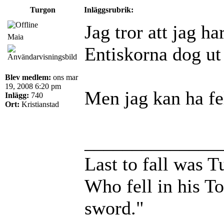
Turgon
Inläggsrubrik:
Jag tror att jag ha
Maia
Entiskorna dog ut
Blev medlem:
ons mar
19, 2008 6:20 pm
Men jag kan ha fe
Inlägg:
740
Ort:
Kristianstad
______________
Last to fall was 
Who fell in his T
sword."