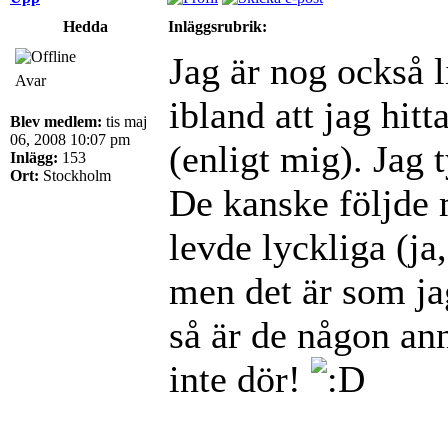
Hedda
Inläggsrubrik:
Jag är nog också l
Avar
ibland att jag hit
Blev medlem:
tis maj
06, 2008 10:07 pm
(enligt mig). Jag t
Inlägg:
153
Ort:
Stockholm
De kanske följde 
levde lyckliga (ja, 
men det är som jag
så är de någon ann
inte dör!