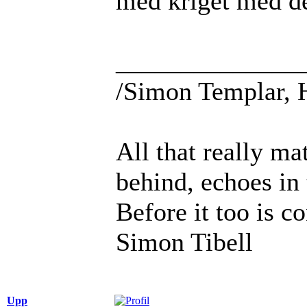
med kriget med de
______________
/Simon Templar, 
All that really ma
behind, echoes in 
Before it too is c
Simon Tibell
Upp