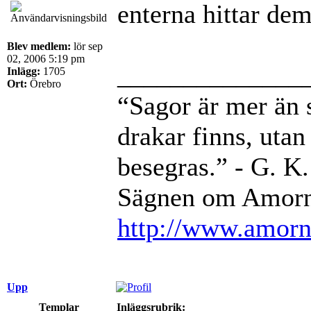
enterna hittar dem t
Blev medlem:
lör sep
02, 2006 5:19 pm
______________
Inlägg:
1705
Ort:
Örebro
“Sagor är mer än sa
drakar finns, utan 
besegras.” - G. K
Sägnen om Amorni
http://www.amorni
Upp
Templar
Inläggsrubrik: