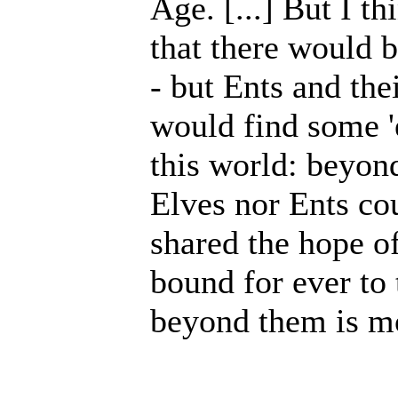
Age. [...] But I th
that there would b
- but Ents and the
would find some 'e
this world: beyon
Elves nor Ents co
shared the hope of
bound for ever to 
beyond them is m