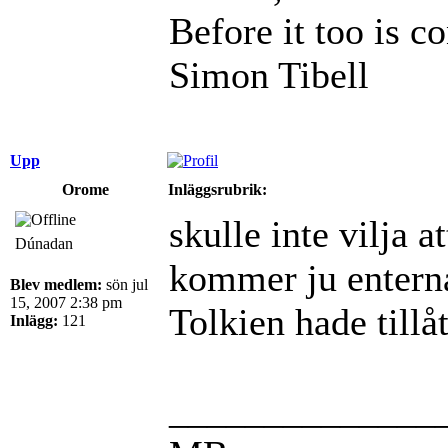
Before it too is c
Simon Tibell
Upp
Orome
Inläggsrubrik:
skulle inte vilja 
Dúnadan
kommer ju enterna 
Blev medlem:
sön jul
15, 2007 2:38 pm
Tolkien hade tillåt
Inlägg:
121
______________