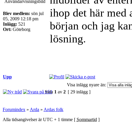
ihop det här med a
Blev medlem:
sön jul
05, 2009 12:18 pm
början och jag ka
Inlägg:
521
Ort:
Göteborg
lösning.
Upp
Visa inlägg nyare än:
Sida
1
av
2
[ 29 inlägg ]
Forumindex
»
Arda
»
Ardas folk
Alla tidsangivelser är UTC + 1 timme [
Sommartid
]