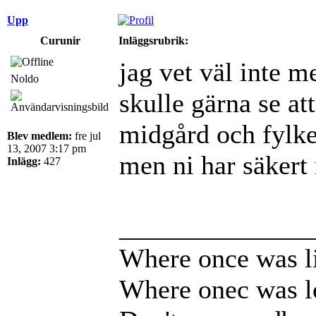
Upp
Curunir
Inläggsrubrik:
jag vet väl inte m
Noldo
skulle gärna se at
midgård och fylke 
Blev medlem:
fre jul
13, 2007 3:17 pm
men ni har säkert
Inlägg:
427
______________
Where once was li
Where onec was l