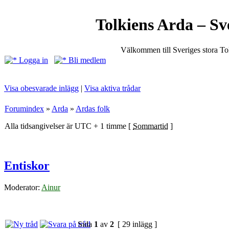
Tolkiens Arda – Sv
Välkommen till Sveriges stora T
Logga in
Bli medlem
Visa obesvarade inlägg
|
Visa aktiva trådar
Forumindex
»
Arda
»
Ardas folk
Alla tidsangivelser är UTC + 1 timme [
Sommartid
]
Entiskor
Moderator:
Ainur
Sida
1
av
2
[ 29 inlägg ]