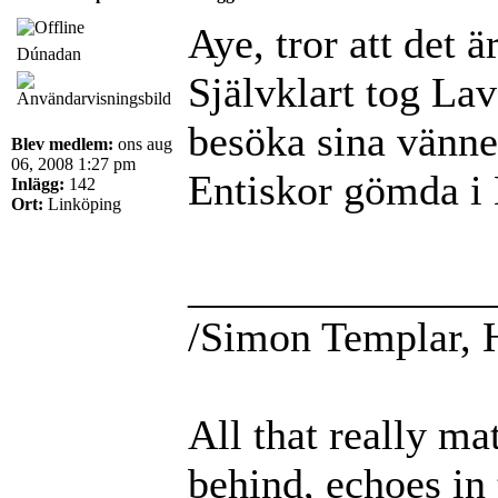
Aye, tror att det är
Dúnadan
Självklart tog Lav
besöka sina vänner
Blev medlem:
ons aug
06, 2008 1:27 pm
Entiskor gömda i 
Inlägg:
142
Ort:
Linköping
______________
/Simon Templar, 
All that really ma
behind, echoes in 