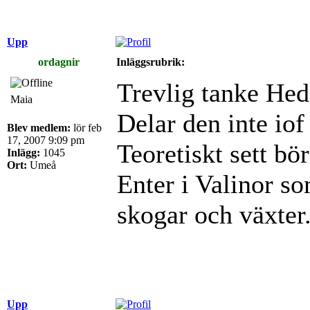
Upp
ordagnir
Inläggsrubrik:
Trevlig tanke Hed
Maia
Delar den inte iof
Blev medlem:
lör feb
17, 2007 9:09 pm
Teoretiskt sett bö
Inlägg:
1045
Ort:
Umeå
Enter i Valinor s
skogar och växter
Upp