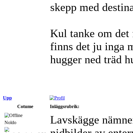
skepp med destin
Kul tanke om det f
finns det ju inga
hugger ned träd h
Upp
Cotume
Inläggsrubrik:
Lavskägge nämner j
Noldo
nidbilder av ente