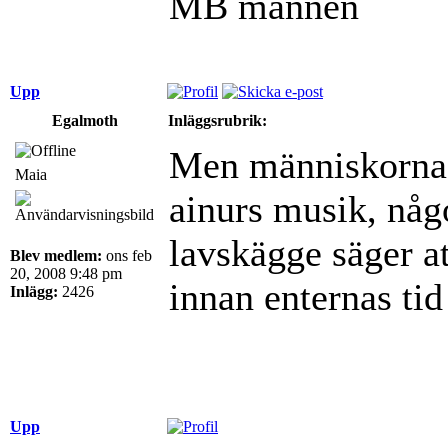
MB mannen
Upp
Egalmoth
Inläggsrubrik:
Men människorna s
Maia
ainurs musik, någ
lavskägge säger a
Blev medlem:
ons feb
20, 2008 9:48 pm
innan enternas tid 
Inlägg:
2426
Upp