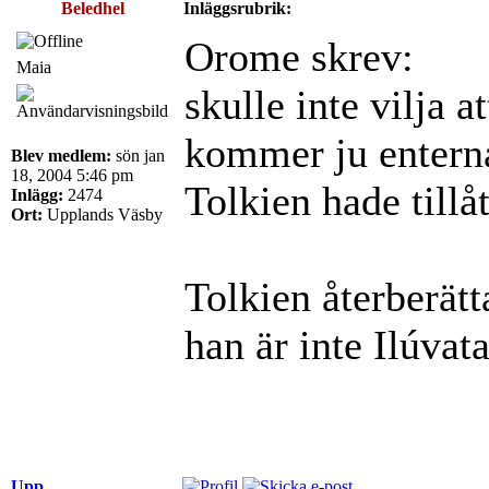
Beledhel
Inläggsrubrik:
Orome skrev:
Maia
skulle inte vilja 
kommer ju enterna 
Blev medlem:
sön jan
18, 2004 5:46 pm
Tolkien hade tillåt
Inlägg:
2474
Ort:
Upplands Väsby
Tolkien återberätt
han är inte Ilúvat
Upp