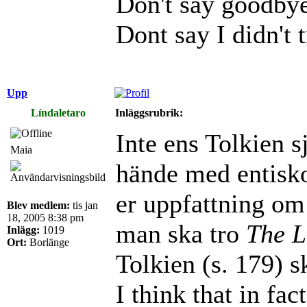
Don't say goodby
Dont say I didn't 
Upp
Líndaletaro
Inläggsrubrik:
Inte ens Tolkien s
Maia
hände med entisko
er uppfattning om
Blev medlem:
tis jan
18, 2005 8:38 pm
man ska tro
The L
Inlägg:
1019
Ort:
Borlänge
Tolkien (s. 179) s
I think that in fa