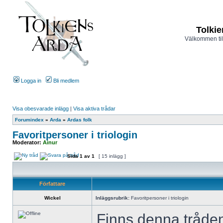
Tolkie
Välkommen til
Logga in
Bli medlem
Visa obesvarade inlägg
|
Visa aktiva trådar
Forumindex
»
Arda
»
Ardas folk
Favoritpersoner i triologin
Moderator:
Ainur
Sida
1
av
1
[ 15 inlägg ]
Författare
Wickel
Inläggsrubrik:
Favoritpersoner i triologin
Finns denna tråden