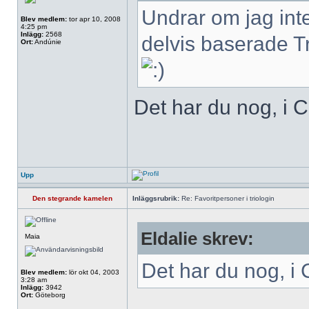
Undrar om jag inte
Blev medlem:
tor apr 10, 2008
4:25 pm
Inlägg:
2568
delvis baserade T
Ort:
Andúnie
Det har du nog, i C
Upp
Den stegrande kamelen
Inläggsrubrik:
Re: Favoritpersoner i triologin
Eldalie skrev:
Maia
Det har du nog, i 
Blev medlem:
lör okt 04, 2003
3:28 am
Inlägg:
3942
Ort:
Göteborg