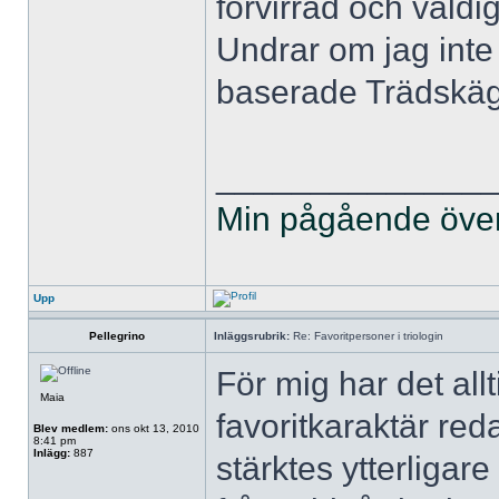
förvirrad och väldi
Undrar om jag inte 
baserade Trädskäg
______________
Min pågående övers
Upp
Pellegrino
Inläggsrubrik:
Re: Favoritpersoner i triologin
För mig har det all
Maia
favoritkaraktär re
Blev medlem:
ons okt 13, 2010
8:41 pm
Inlägg:
887
stärktes ytterligare