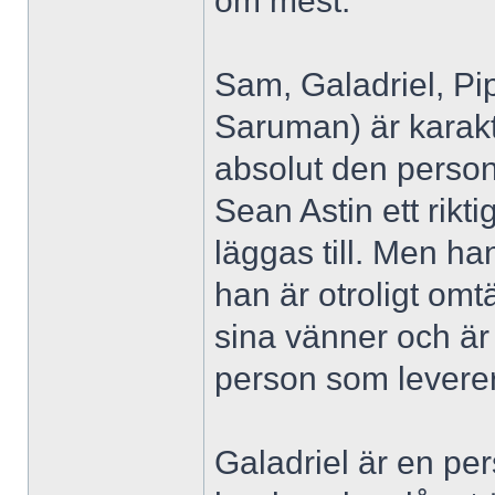
om mest.
Sam, Galadriel, Pi
Saruman) är karaktä
absolut den person
Sean Astin ett rik
läggas till. Men ha
han är otroligt om
sina vänner och är 
person som leverer
Galadriel är en p