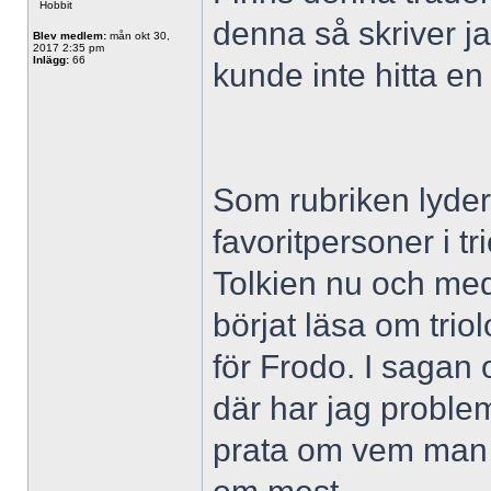
Hobbit
denna så skriver ja
Blev medlem:
mån okt 30,
2017 2:35 pm
Inlägg:
66
kunde inte hitta en 
Som rubriken lyder
favoritpersoner i tr
Tolkien nu och me
börjat läsa om trio
för Frodo. I sagan
där har jag proble
prata om vem man i