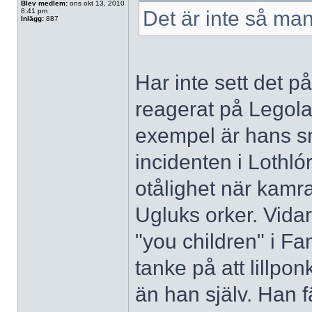
Blev medlem:
ons okt 13, 2010
8:41 pm
Det är inte så ma
Inlägg:
887
Har inte sett det p
reagerat på Legolas
exempel är hans sn
incidenten i Lothlór
otålighet när kamr
Ugluks orker. Vidar
"you children" i Fa
tanke på att lillpo
än han själv. Han 