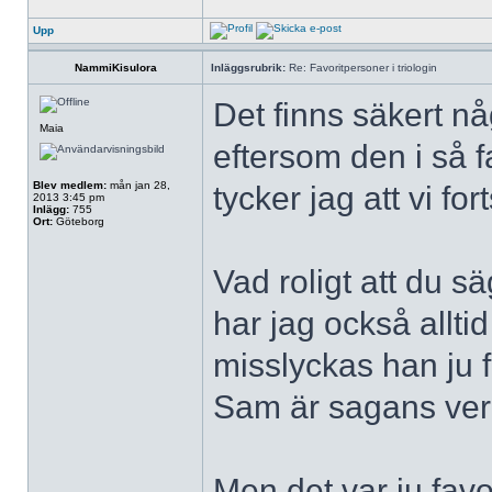
Upp
NammiKisulora
Inläggsrubrik:
Re: Favoritpersoner i triologin
Det finns säkert 
Maia
eftersom den i så fa
Blev medlem:
mån jan 28,
tycker jag att vi fo
2013 3:45 pm
Inlägg:
755
Ort:
Göteborg
Vad roligt att du sä
har jag också alltid
misslyckas han ju fak
Sam är sagans verk
Men det var ju favo