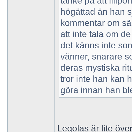
tanke på att lillp
högättad än han sj
kommentar om säll
att inte tala om 
det känns inte so
vänner, snarare so
deras mystiska rit
tror inte han kan 
göra innan han bl
Legolas är lite över