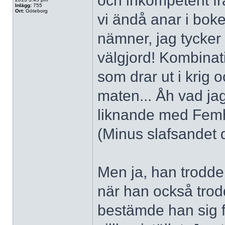
och inkompetent frå
Inlägg:
755
Ort:
Göteborg
vi ändå anar i bok
nämner, jag tycker 
välgjord! Kombinat
som drar ut i krig
maten... Åh vad jag
liknande med Femhär
(Minus slafsandet 
Men ja, han trodde 
när han också trodd
bestämde han sig fö