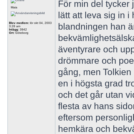
För min del tycker 
Maia
lätt att leva sig i
Blev medlem:
lör okt 04, 2003
blandningen han ä
3:28 am
Inlägg:
3942
Ort:
Göteborg
bekvämlighetsälska
äventyrare och uppt
drömmare och poet
gång, men Tolkien ly
en i högsta grad t
och det går utan vi
flesta av hans sido
eftersom personlig
hemkära och bekvä