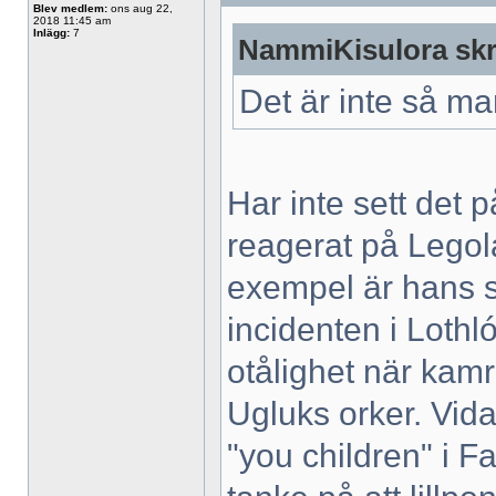
Blev medlem:
ons aug 22,
2018 11:45 am
Inlägg:
7
NammiKisulora skr
Det är inte så m
Har inte sett det p
reagerat på Legola
exempel är hans s
incidenten i Lothló
otålighet när kam
Ugluks orker. Vida
"you children" i Fa