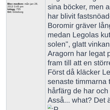
Blev medlem:
mån jan 28,
sina böcker, men al
2013 3:45 pm
Inlägg:
755
Ort:
Göteborg
har blivit fastsnö
Boromir gräver lå
medan Legolas kuta
solen", glatt vinka
Aragorn har legat
fram till att en stö
Först då kläcker Le
senaste timmarna t
hårfärg de har och 
Asså... what? Det 