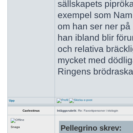
sällskapets pipröka
exempel som Nammi
om han ser ner på 
han ibland blir för
och relativa bräckl
mycket med dödliga
Ringens brödraska
Upp
Caelestinus
Inläggsrubrik:
Re: Favoritpersoner i triologin
Pellegrino skrev:
Snaga