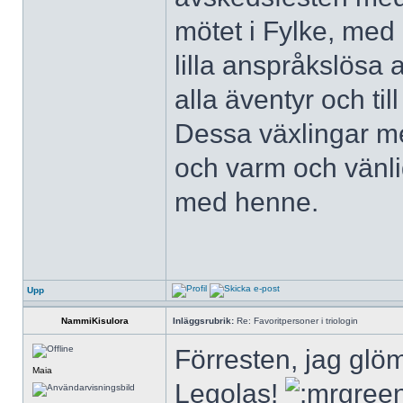
mötet i Fylke, med 
lilla anspråkslös
alla äventyr och till
Dessa växlingar me
och varm och vänlig
med henne.
Upp
NammiKisulora
Inläggsrubrik:
Re: Favoritpersoner i triologin
Förresten, jag glöm
Maia
Legolas!