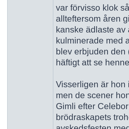
var förvisso klok s
allteftersom åren g
kanske ädlaste av 
kulminerade med a
blev erbjuden den (
häftigt att se henn
Visserligen är hon 
men de scener hon
Gimli efter Celebo
brödraskapets troh
avskedsfesten med