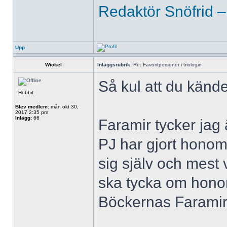
Redaktör Snöfrid –
Upp
Wickel
Inläggsrubrik:
Re: Favoritpersoner i triologin
Så kul att du kän
Hobbit
Blev medlem:
mån okt 30,
2017 2:35 pm
Inlägg:
66
Faramir tycker jag
PJ har gjort honom 
sig själv och mest v
ska tycka om hono
Böckernas Faramir 