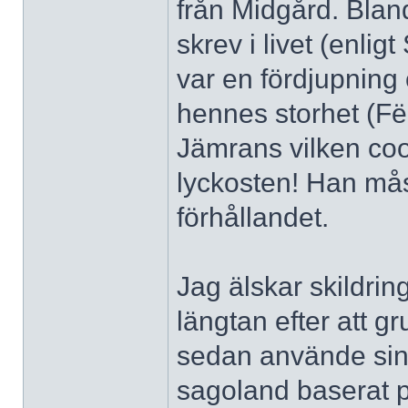
från Midgård. Blan
skrev i livet (enlig
var en fördjupning
hennes storhet (Fë
Jämrans vilken co
lyckosten! Han måst
förhållandet.
Jag älskar skildri
längtan efter att g
sedan använde sin ri
sagoland baserat på