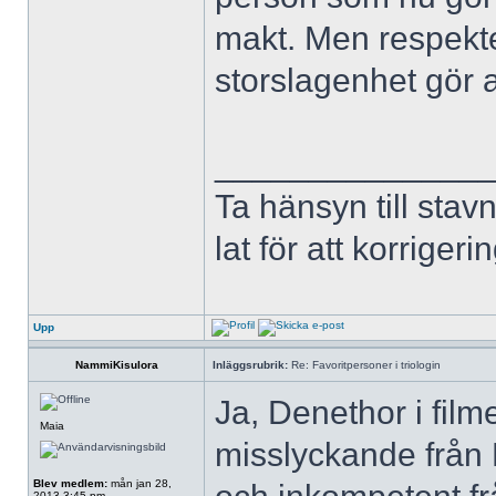
makt. Men respekte
storslagenhet gör 
______________
Ta hänsyn till stav
lat för att korriger
Upp
NammiKisulora
Inläggsrubrik:
Re: Favoritpersoner i triologin
Ja, Denethor i film
Maia
misslyckande från 
Blev medlem:
mån jan 28,
2013 3:45 pm