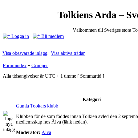
Tolkiens Arda – Sv
Välkommen till Sveriges stora T
Logga in
Bli medlem
Visa obesvarade inlägg
|
Visa aktiva trådar
Forumindex
»
Grupper
Alla tidsangivelser är UTC + 1 timme [
Sommartid
]
Kategori
Gamla Tookars klubb
Klubben för de som föddes innan Tolkien avled den 2 septem
medlemsskap hos Älva (länk nedan).
Moderator:
Älva