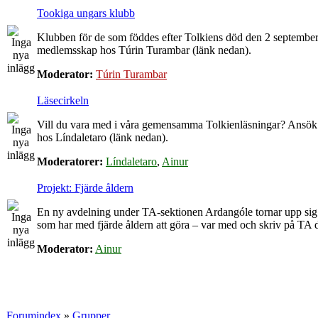
Tookiga ungars klubb
Klubben för de som föddes efter Tolkiens död den 2 septemb
medlemsskap hos Túrin Turambar (länk nedan).
Moderator:
Túrin Turambar
Läsecirkeln
Vill du vara med i våra gemensamma Tolkienläsningar? Ans
hos Líndaletaro (länk nedan).
Moderatorer:
Líndaletaro
,
Ainur
Projekt: Fjärde åldern
En ny avdelning under TA-sektionen Ardangóle tornar upp sig. 
som har med fjärde åldern att göra – var med och skriv på TA 
Moderator:
Ainur
Forumindex
»
Grupper