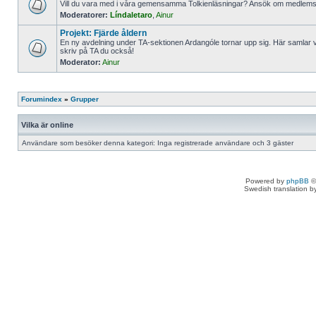
Vill du vara med i våra gemensamma Tolkienläsningar? Ansök om medlemss
Moderatorer:
Líndaletaro
,
Ainur
Projekt: Fjärde åldern
En ny avdelning under TA-sektionen Ardangóle tornar upp sig. Här samlar vi
skriv på TA du också!
Moderator:
Ainur
Forumindex
»
Grupper
Vilka är online
Användare som besöker denna kategori: Inga registrerade användare och 3 gäster
Powered by
phpBB
©
Swedish translation 