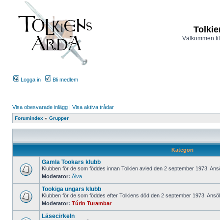
Tolkie
Välkommen til
Logga in
Bli medlem
Visa obesvarade inlägg
|
Visa aktiva trådar
Forumindex
»
Grupper
Kategori
Gamla Tookars klubb
Klubben för de som föddes innan Tolkien avled den 2 september 1973. An
Moderator:
Älva
Tookiga ungars klubb
Klubben för de som föddes efter Tolkiens död den 2 september 1973. An
Moderator:
Túrin Turambar
Läsecirkeln