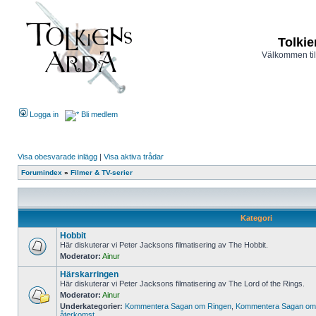
Tolkie
Välkommen til
Logga in
Bli medlem
Visa obesvarade inlägg
|
Visa aktiva trådar
Forumindex
»
Filmer & TV-serier
Kategori
Hobbit
Här diskuterar vi Peter Jacksons filmatisering av The Hobbit.
Moderator:
Ainur
Härskarringen
Här diskuterar vi Peter Jacksons filmatisering av The Lord of the Rings.
Moderator:
Ainur
Underkategorier:
Kommentera Sagan om Ringen
,
Kommentera Sagan om 
återkomst