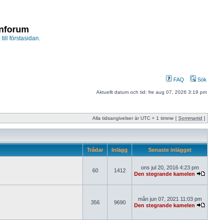
enforum
 till förstasidan.
FAQ
Sök
Aktuellt datum och tid: fre aug 07, 2026 3:19 pm
Alla tidsangivelser är UTC + 1 timme [
Sommartid
]
Trådar
Inlägg
Senaste inlägget
ons jul 20, 2016 4:23 pm
60
1412
Den stegrande kamelen
mån jun 07, 2021 11:03 pm
356
9690
Den stegrande kamelen