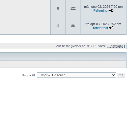
mån sep 02, 2024 7:20 pm
8
122
Pellegrino
fre apr 03, 2026 2:52 pm
11
88
Tenderfoot
Alla tidsangivelser är UTC + 1 timme [
Sommartid
]
Hoppa till: