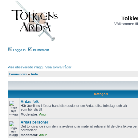
Tolkie
Välkommen til
Logga in
Bli medlem
Visa obesvarade inlägg
|
Visa aktiva trådar
Forumindex
»
Arda
Kategori
Ardas folk
Här återfinns i första hand diskussioner om Ardas olika folkslag, och allt
som hör därtill.
Moderator:
Ainur
Ardas personer
Det tongivande inom denna avdelning är material relaterat till de olika fiktiva pe
berättelser.
Moderator:
Ainur