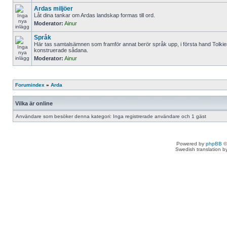
Ardas miljöer
Låt dina tankar om Ardas landskap formas till ord.
Moderator:
Ainur
Språk
Här tas samtalsämnen som framför annat berör språk upp, i första hand Tolki
konstruerade sådana.
Moderator:
Ainur
Forumindex
»
Arda
Vilka är online
Användare som besöker denna kategori: Inga registrerade användare och 1 gäst
Powered by
phpBB
©
Swedish translation 