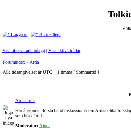
Tolki
Välk
Logga in
Bli medlem
Visa obesvarade inlägg
|
Visa aktiva trådar
Forumindex
»
Arda
Alla tidsangivelser är UTC + 1 timme [
Sommartid
]
K
Ardas folk
Här återfinns i första hand diskussioner om Ardas olika folkslag
som hör därtill.
Moderator:
Ainur