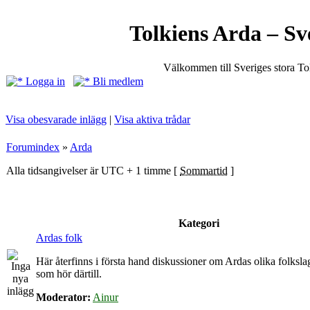
Tolkiens Arda – Sv
Välkommen till Sveriges stora T
Logga in
Bli medlem
Visa obesvarade inlägg
|
Visa aktiva trådar
Forumindex
»
Arda
Alla tidsangivelser är UTC + 1 timme [
Sommartid
]
Kategori
Ardas folk
Här återfinns i första hand diskussioner om Ardas olika folkslag
som hör därtill.
Moderator:
Ainur