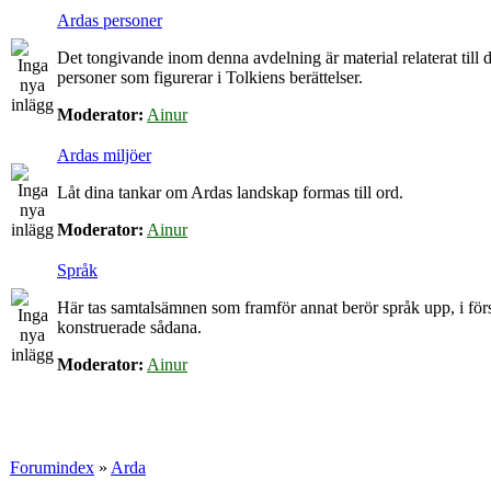
Ardas personer
Det tongivande inom denna avdelning är material relaterat till d
personer som figurerar i Tolkiens berättelser.
Moderator:
Ainur
Ardas miljöer
Låt dina tankar om Ardas landskap formas till ord.
Moderator:
Ainur
Språk
Här tas samtalsämnen som framför annat berör språk upp, i för
konstruerade sådana.
Moderator:
Ainur
Forumindex
»
Arda