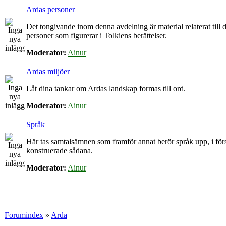
Ardas personer
Det tongivande inom denna avdelning är material relaterat till d
personer som figurerar i Tolkiens berättelser.
Moderator:
Ainur
Ardas miljöer
Låt dina tankar om Ardas landskap formas till ord.
Moderator:
Ainur
Språk
Här tas samtalsämnen som framför annat berör språk upp, i för
konstruerade sådana.
Moderator:
Ainur
Forumindex
»
Arda