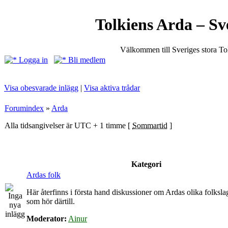
Tolkiens Arda – Sv
Välkommen till Sveriges stora T
Logga in
Bli medlem
Visa obesvarade inlägg
|
Visa aktiva trådar
Forumindex
»
Arda
Alla tidsangivelser är UTC + 1 timme [
Sommartid
]
Kategori
Ardas folk
Här återfinns i första hand diskussioner om Ardas olika folkslag
som hör därtill.
Moderator:
Ainur