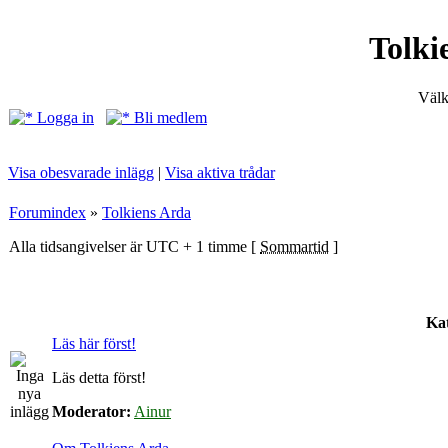
Tolki
Välk
Logga in
Bli medlem
Visa obesvarade inlägg
|
Visa aktiva trådar
Forumindex
»
Tolkiens Arda
Alla tidsangivelser är UTC + 1 timme [
Sommartid
]
Kat
Läs här först!
Läs detta först!
Moderator:
Ainur