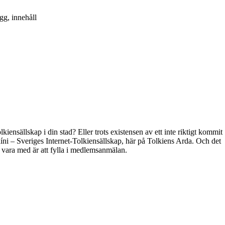
gg, innehåll
kiensällskap i din stad? Eller trots existensen av ett inte riktigt kommit
híni – Sveriges Internet-Tolkiensällskap, här på Tolkiens Arda. Och det
t vara med är att fylla i medlemsanmälan.