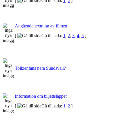
[
Gå till sida:
1
,
2
]
Angående textning av filmen
[
Gå till sida:
1
,
2
,
3
,
4
,
5
]
Tolkienfans nära Sundsvall?
Information om biljettsläppet
[
Gå till sida:
1
,
2
]