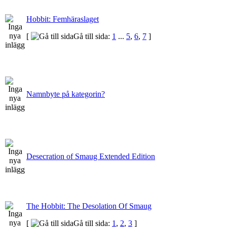
Hobbit: Femhäraslaget
[
Gå till sida:
1
...
5
,
6
,
7
]
Namnbyte på kategorin?
Desecration of Smaug Extended Edition
The Hobbit: The Desolation Of Smaug
[
Gå till sida:
1
,
2
,
3
]