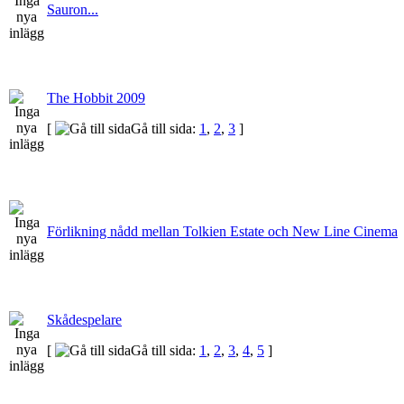
Sauron...
The Hobbit 2009
[
Gå till sida:
1
,
2
,
3
]
Förlikning nådd mellan Tolkien Estate och New Line Cinema
Skådespelare
[
Gå till sida:
1
,
2
,
3
,
4
,
5
]