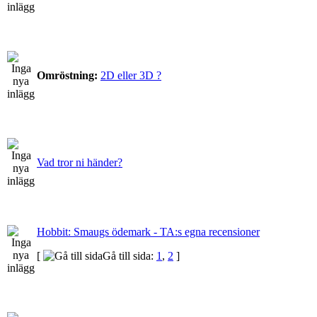
Omröstning:
2D eller 3D ?
Vad tror ni händer?
Hobbit: Smaugs ödemark - TA:s egna recensioner
[
Gå till sida:
1
,
2
]