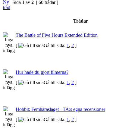
Sida
1
av
2
[ 60 trådar ]
Trådar
The Battle of Five Hours Extended Edition
[
Gå till sida:
1
,
2
]
Hur hade du gjort filmerna?
[
Gå till sida:
1
,
2
]
Hobbit: Femhäraslaget - TA:s egna recensioner
[
Gå till sida:
1
,
2
]