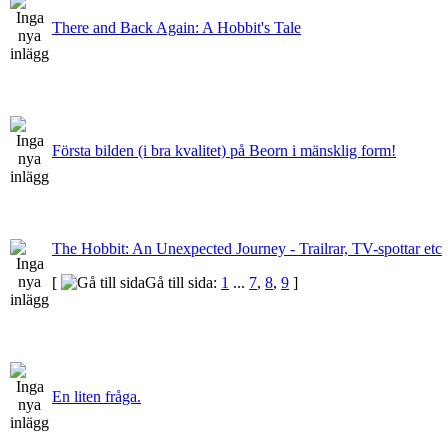
There and Back Again: A Hobbit's Tale
Första bilden (i bra kvalitet) på Beorn i mänsklig form!
The Hobbit: An Unexpected Journey - Trailrar, TV-spottar etc
[
Gå till sida:
1
...
7
,
8
,
9
]
En liten fråga.