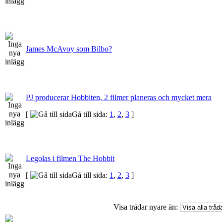
James McAvoy som Bilbo?
PJ producerar Hobbiten, 2 filmer planeras och mycket mera
[
Gå till sida:
1
,
2
,
3
]
Legolas i filmen The Hobbit
[
Gå till sida:
1
,
2
,
3
]
Visa trådar nyare än: