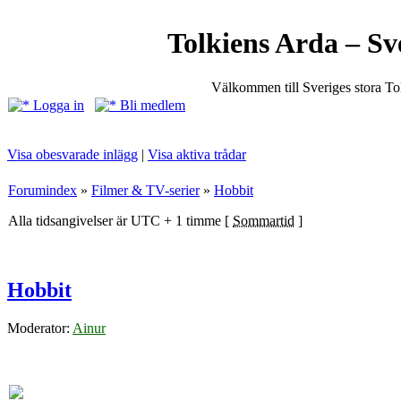
Tolkiens Arda – Sv
Välkommen till Sveriges stora T
Logga in
Bli medlem
Visa obesvarade inlägg
|
Visa aktiva trådar
Forumindex
»
Filmer & TV-serier
»
Hobbit
Alla tidsangivelser är UTC + 1 timme [
Sommartid
]
Hobbit
Moderator:
Ainur