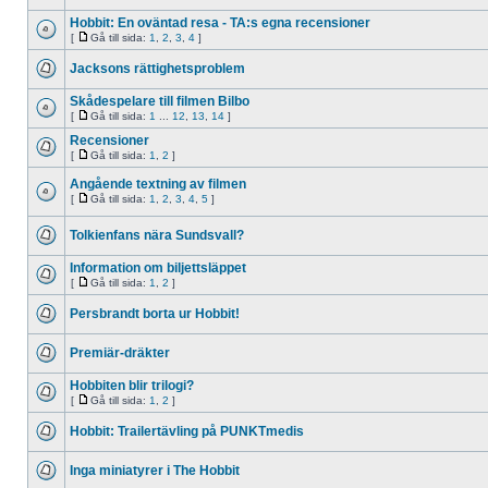
Hobbit: En oväntad resa - TA:s egna recensioner
[
Gå till sida:
1
,
2
,
3
,
4
]
Jacksons rättighetsproblem
Skådespelare till filmen Bilbo
[
Gå till sida:
1
...
12
,
13
,
14
]
Recensioner
[
Gå till sida:
1
,
2
]
Angående textning av filmen
[
Gå till sida:
1
,
2
,
3
,
4
,
5
]
Tolkienfans nära Sundsvall?
Information om biljettsläppet
[
Gå till sida:
1
,
2
]
Persbrandt borta ur Hobbit!
Premiär-dräkter
Hobbiten blir trilogi?
[
Gå till sida:
1
,
2
]
Hobbit: Trailertävling på PUNKTmedis
Inga miniatyrer i The Hobbit