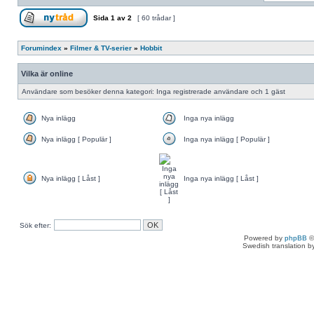
Sida
1
av
2
[ 60 trådar ]
Forumindex
»
Filmer & TV-serier
»
Hobbit
Vilka är online
Användare som besöker denna kategori: Inga registrerade användare och 1 gäst
Nya inlägg
Inga nya inlägg
Nya inlägg [ Populär ]
Inga nya inlägg [ Populär ]
Nya inlägg [ Låst ]
Inga nya inlägg [ Låst ]
Sök efter:
Powered by
phpBB
©
Swedish translation 