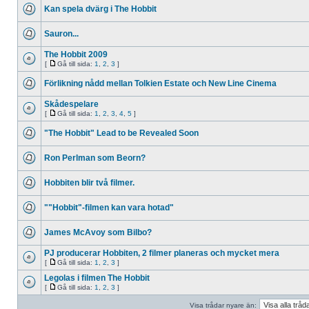
Kan spela dvärg i The Hobbit
Sauron...
The Hobbit 2009
[
Gå till sida:
1
,
2
,
3
]
Förlikning nådd mellan Tolkien Estate och New Line Cinema
Skådespelare
[
Gå till sida:
1
,
2
,
3
,
4
,
5
]
"The Hobbit" Lead to be Revealed Soon
Ron Perlman som Beorn?
Hobbiten blir två filmer.
""Hobbit"-filmen kan vara hotad"
James McAvoy som Bilbo?
PJ producerar Hobbiten, 2 filmer planeras och mycket mera
[
Gå till sida:
1
,
2
,
3
]
Legolas i filmen The Hobbit
[
Gå till sida:
1
,
2
,
3
]
Visa trådar nyare än: