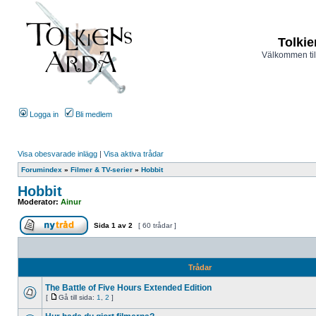
Tolkie
Välkommen til
Logga in
Bli medlem
Visa obesvarade inlägg
|
Visa aktiva trådar
Forumindex
»
Filmer & TV-serier
»
Hobbit
Hobbit
Moderator:
Ainur
Sida
1
av
2
[ 60 trådar ]
Trådar
The Battle of Five Hours Extended Edition
[
Gå till sida:
1
,
2
]