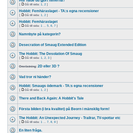
Hur hade du gjort filmerna?
[
Gå till sida:
1
,
2
]
Hobbit: Femhäraslaget - TA:s egna recensioner
[
Gå till sida:
1
,
2
]
Hobbit: Femhäraslaget
[
Gå till sida:
1
...
5
,
6
,
7
]
Namnbyte på kategorin?
Desecration of Smaug Extended Edition
The Hobbit: The Desolation Of Smaug
[
Gå till sida:
1
,
2
,
3
]
2D eller 3D ?
Omröstning:
Vad tror ni händer?
Hobbit: Smaugs ödemark - TA:s egna recensioner
[
Gå till sida:
1
,
2
]
There and Back Again: A Hobbit's Tale
Första bilden (i bra kvalitet) på Beorn i mänsklig form!
The Hobbit: An Unexpected Journey - Trailrar, TV-spottar etc
[
Gå till sida:
1
...
7
,
8
,
9
]
En liten fråga.