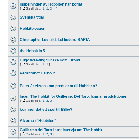
Inspelningen av Hobbiten har börjat
[
Gå till sida:
1
,
2
,
3
,
4
]
Svenska titlar
Hobbitbloggen
Christopher Lee tilldelad heders-BAFTA
the Hobbit in 5
Hugo Weaving tillbaka som Elrond.
[
Gå till sida:
1
,
2
]
Persbrandt i Bilbo!?
Peter Jackson som producent till Hobbiten?
Ingen The Hobbit för Guillermo Del Toro, lämnar produktionen
[
Gå till sida:
1
,
2
,
3
]
kommer det ett spel till Bilbo?
Alverna i "Hobbiten"
Guillermo del Toro i stor intervju om The Hobbit
[
Gå till sida:
1
,
2
,
3
]