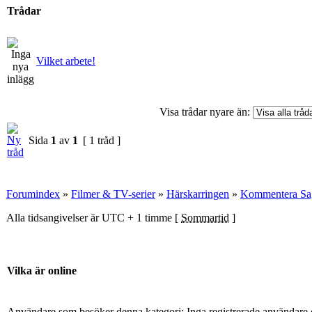
Trådar
Vilket arbete!
Visa trådar nyare än:
Sida
1
av
1
[ 1 tråd ]
Forumindex
»
Filmer & TV-serier
»
Härskarringen
»
Kommentera Sag
Alla tidsangivelser är UTC + 1 timme [
Sommartid
]
Vilka är online
Användare som besöker denna kategori: Inga registrerade användare 