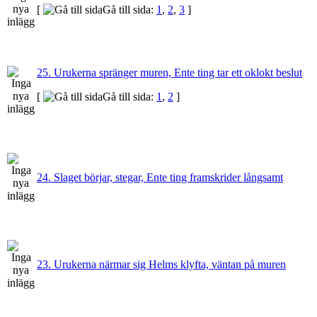
[
Gå till sida:
1
,
2
,
3
]
25. Urukerna spränger muren, Ente ting tar ett oklokt beslut
[
Gå till sida:
1
,
2
]
24. Slaget börjar, stegar, Ente ting framskrider långsamt
23. Urukerna närmar sig Helms klyfta, väntan på muren