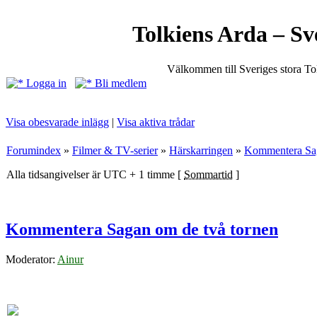
Tolkiens Arda – Sv
Välkommen till Sveriges stora T
Logga in
Bli medlem
Visa obesvarade inlägg
|
Visa aktiva trådar
Forumindex
»
Filmer & TV-serier
»
Härskarringen
»
Kommentera Sag
Alla tidsangivelser är UTC + 1 timme [
Sommartid
]
Kommentera Sagan om de två tornen
Moderator:
Ainur