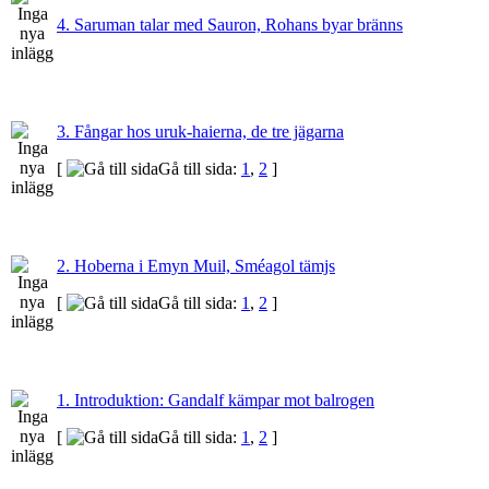
4. Saruman talar med Sauron, Rohans byar bränns
3. Fångar hos uruk-haierna, de tre jägarna
[
Gå till sida:
1
,
2
]
2. Hoberna i Emyn Muil, Sméagol tämjs
[
Gå till sida:
1
,
2
]
1. Introduktion: Gandalf kämpar mot balrogen
[
Gå till sida:
1
,
2
]