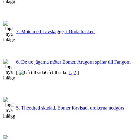
7. Möte med Lavskägge, i Döda träsken
6. De tre jägarna möter Éomer, Aragorn spårar till Fangorn
[
Gå till sida:
1
,
2
]
5. Théodred skadad, Éomer förvisad, urukerna nedgörs