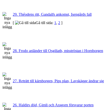
29. Théodens ritt, Gandalfs ankomst, Isengårds fall
[
Gå till sida:
1
,
2
]
28. Frodo anländer till Osgiliath, misströstan i Hornborgen
27. Reträtt till kärnborgen, Pips plan, Lavskägge ändrar sig
26. Haldirs död, Gimli och Aragorn försvarar porten