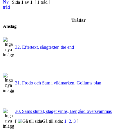
Sida
1
av
1
[ 1 tråd ]
Trådar
Anslag
32. Eftertext, sångtexter, the end
31. Frodo och Sam i vildmarken, Gollums plan
30. Sams sluttal, slaget vinns, Isengård översvämmas
[
Gå till sida:
1
,
2
,
3
]