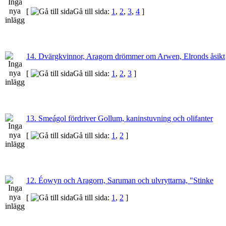
[
Gå till sida:
1
,
2
,
3
,
4
]
14. Dvärgkvinnor, Aragorn drömmer om Arwen, Elronds åsikt
[
Gå till sida:
1
,
2
,
3
]
13. Smeágol fördriver Gollum, kaninstuvning och olifanter
[
Gå till sida:
1
,
2
]
12. Éowyn och Aragorn, Saruman och ulvryttarna, "Stinke
[
Gå till sida:
1
,
2
]