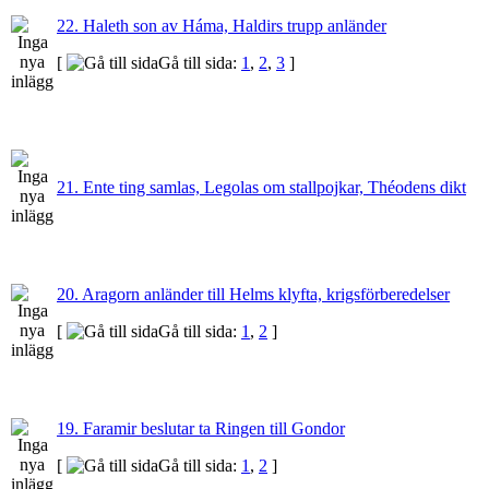
22. Haleth son av Háma, Haldirs trupp anländer
[
Gå till sida:
1
,
2
,
3
]
21. Ente ting samlas, Legolas om stallpojkar, Théodens dikt
20. Aragorn anländer till Helms klyfta, krigsförberedelser
[
Gå till sida:
1
,
2
]
19. Faramir beslutar ta Ringen till Gondor
[
Gå till sida:
1
,
2
]