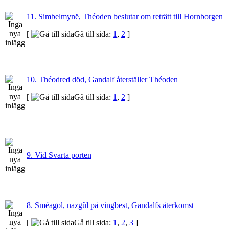
11. Simbelmynë, Théoden beslutar om reträtt till Hornborgen
[
Gå till sida:
1
,
2
]
10. Théodred död, Gandalf återställer Théoden
[
Gå till sida:
1
,
2
]
9. Vid Svarta porten
8. Sméagol, nazgûl på vingbest, Gandalfs återkomst
[
Gå till sida:
1
,
2
,
3
]