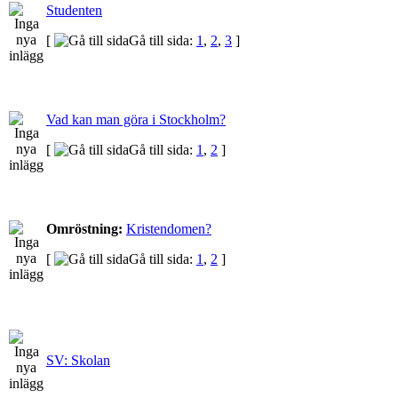
Studenten
[
Gå till sida:
1
,
2
,
3
]
Vad kan man göra i Stockholm?
[
Gå till sida:
1
,
2
]
Omröstning:
Kristendomen?
[
Gå till sida:
1
,
2
]
SV: Skolan