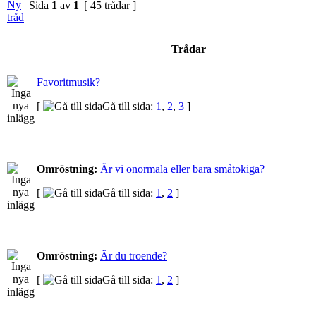
Sida
1
av
1
[ 45 trådar ]
Trådar
Favoritmusik?
[
Gå till sida:
1
,
2
,
3
]
Omröstning:
Är vi onormala eller bara småtokiga?
[
Gå till sida:
1
,
2
]
Omröstning:
Är du troende?
[
Gå till sida:
1
,
2
]