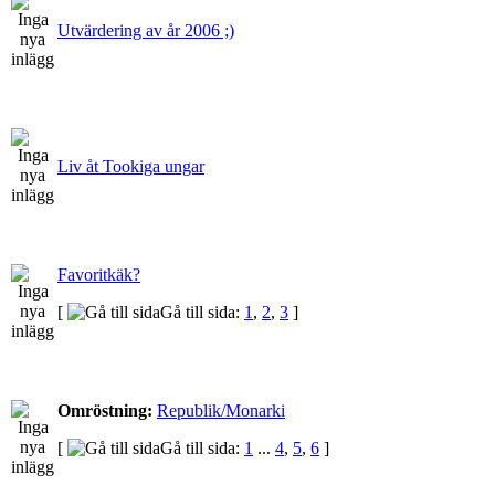
Utvärdering av år 2006 ;)
Liv åt Tookiga ungar
Favoritkäk?
[
Gå till sida:
1
,
2
,
3
]
Omröstning:
Republik/Monarki
[
Gå till sida:
1
...
4
,
5
,
6
]