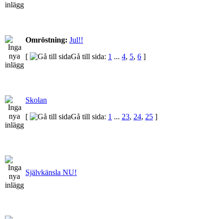
Omröstning:
Jul!!
[
Gå till sida:
1
...
4
,
5
,
6
]
Skolan
[
Gå till sida:
1
...
23
,
24
,
25
]
Självkänsla NU!