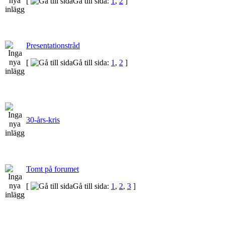
[
Gå till sida:
1
,
2
]
Presentationstråd
[
Gå till sida:
1
,
2
]
30-års-kris
Tomt på forumet
[
Gå till sida:
1
,
2
,
3
]