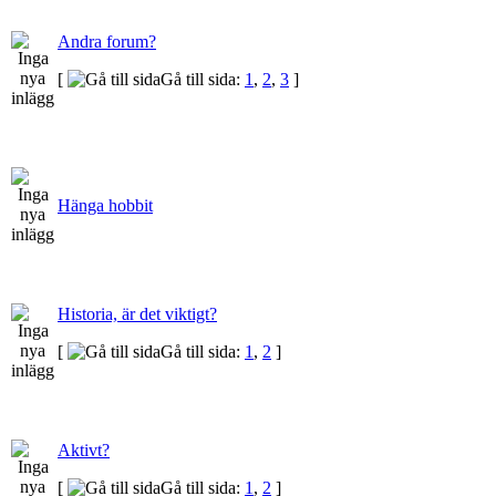
Andra forum?
[
Gå till sida:
1
,
2
,
3
]
Hänga hobbit
Historia, är det viktigt?
[
Gå till sida:
1
,
2
]
Aktivt?
[
Gå till sida:
1
,
2
]