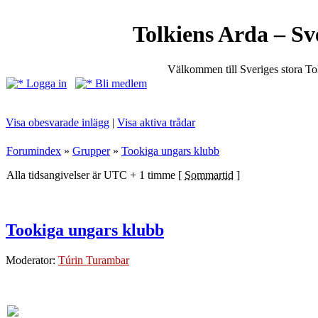
Tolkiens Arda – Sv
Välkommen till Sveriges stora T
Logga in
Bli medlem
Visa obesvarade inlägg
|
Visa aktiva trådar
Forumindex
»
Grupper
»
Tookiga ungars klubb
Alla tidsangivelser är UTC + 1 timme [
Sommartid
]
Tookiga ungars klubb
Moderator:
Túrin Turambar