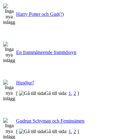
Harry Potter och Gud(?)
En frammåtseende framtidssyn
Husdjur?
[
Gå till sida:
1
,
2
]
Gudrun Schyman och Feminsimen
[
Gå till sida:
1
,
2
]