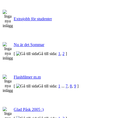
Extrajobb för studenter
Nu är det Sommar
[
Gå till sida:
1
,
2
]
Flashfilmer m.m
[
Gå till sida:
1
...
7
,
8
,
9
]
Glad Påsk 2005 :)