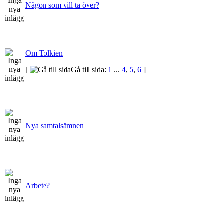
Någon som vill ta över?
Om Tolkien
[
Gå till sida:
1
...
4
,
5
,
6
]
Nya samtalsämnen
Arbete?