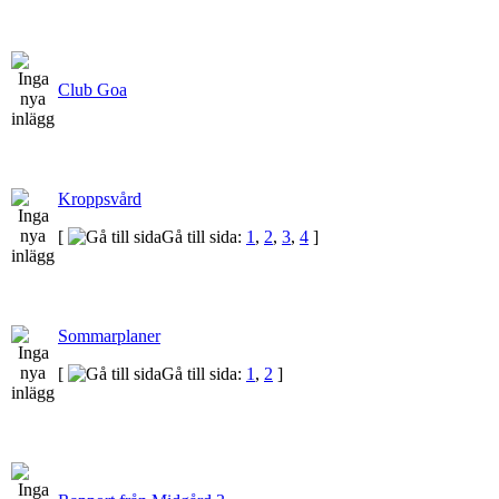
Club Goa
Kroppsvård
[
Gå till sida:
1
,
2
,
3
,
4
]
Sommarplaner
[
Gå till sida:
1
,
2
]