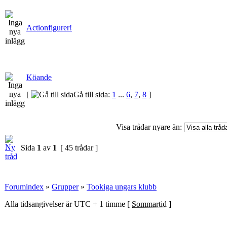
Actionfigurer!
Köande
[
Gå till sida:
1
...
6
,
7
,
8
]
Visa trådar nyare än:
Sida
1
av
1
[ 45 trådar ]
Forumindex
»
Grupper
»
Tookiga ungars klubb
Alla tidsangivelser är UTC + 1 timme [
Sommartid
]