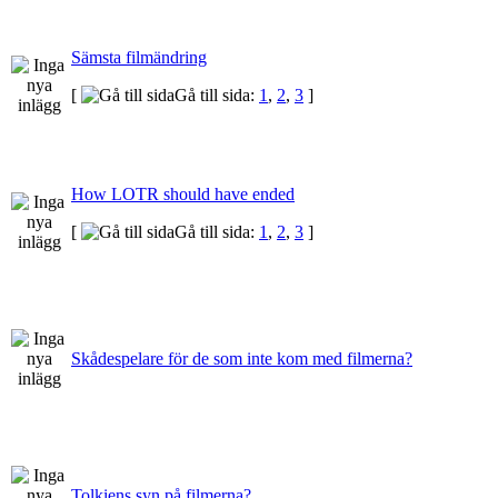
Sämsta filmändring
[
Gå till sida:
1
,
2
,
3
]
How LOTR should have ended
[
Gå till sida:
1
,
2
,
3
]
Skådespelare för de som inte kom med filmerna?
Tolkiens syn på filmerna?