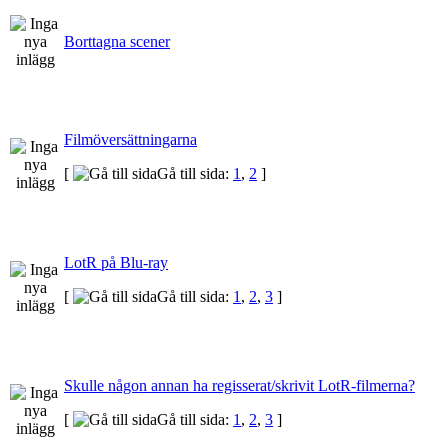
Borttagna scener
Filmöversättningarna
[
Gå till sida:
1
,
2
]
LotR på Blu-ray
[
Gå till sida:
1
,
2
,
3
]
Skulle någon annan ha regisserat/skrivit LotR-filmerna?
[
Gå till sida:
1
,
2
,
3
]