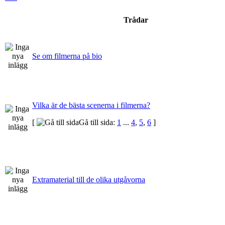
Trådar
Se om filmerna på bio
Vilka är de bästa scenerna i filmerna?
[
Gå till sida:
1
...
4
,
5
,
6
]
Extramaterial till de olika utgåvorna