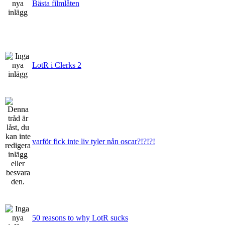
Bästa filmlåten
LotR i Clerks 2
varför fick inte liv tyler nån oscar?!?!?!
50 reasons to why LotR sucks