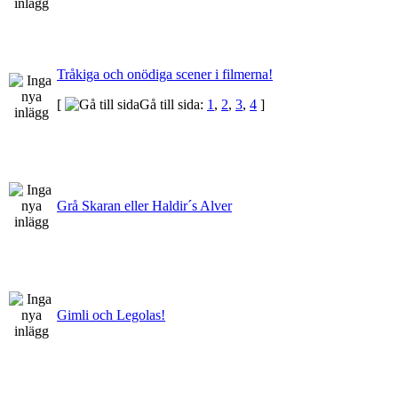
Tråkiga och onödiga scener i filmerna!
[
Gå till sida:
1
,
2
,
3
,
4
]
Grå Skaran eller Haldir´s Alver
Gimli och Legolas!