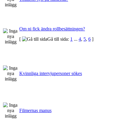
Om ni fick ändra rollbesättningen?
[
Gå till sida:
1
...
4
,
5
,
6
]
Kvinnliga intervjupersoner sökes
Filmernas manus