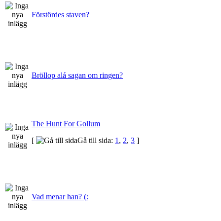
Förstördes staven?
Bröllop alá sagan om ringen?
The Hunt For Gollum
[
Gå till sida:
1
,
2
,
3
]
Vad menar han? (: