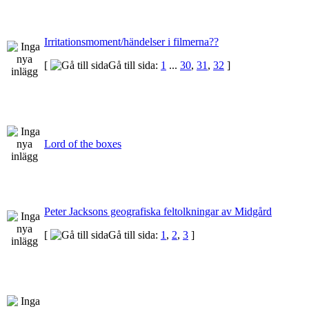
Irritationsmoment/händelser i filmerna??
[
Gå till sida:
1
...
30
,
31
,
32
]
Lord of the boxes
Peter Jacksons geografiska feltolkningar av Midgård
[
Gå till sida:
1
,
2
,
3
]