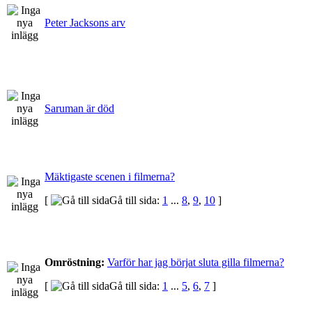
Peter Jacksons arv
Saruman är död
Mäktigaste scenen i filmerna?
[
Gå till sida:
1
...
8
,
9
,
10
]
Omröstning:
Varför har jag börjat sluta gilla filmerna?
[
Gå till sida:
1
...
5
,
6
,
7
]