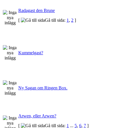
Radagast den Brune
[
Gå till sida:
1
,
2
]
Kummelgast?
Ny Sagan om Ringen Box.
Arwen, eller Arwen?
[
Gå till sida:
1
...
5
,
6
,
7
]