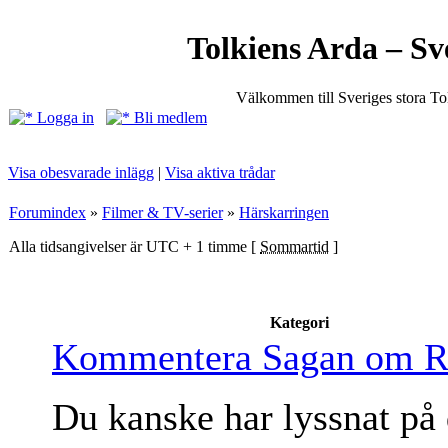
Tolkiens Arda – Sv
Välkommen till Sveriges stora T
Logga in
Bli medlem
Visa obesvarade inlägg
|
Visa aktiva trådar
Forumindex
»
Filmer & TV-serier
»
Härskarringen
Alla tidsangivelser är UTC + 1 timme [
Sommartid
]
Kategori
Kommentera Sagan om R
Du kanske har lyssnat på