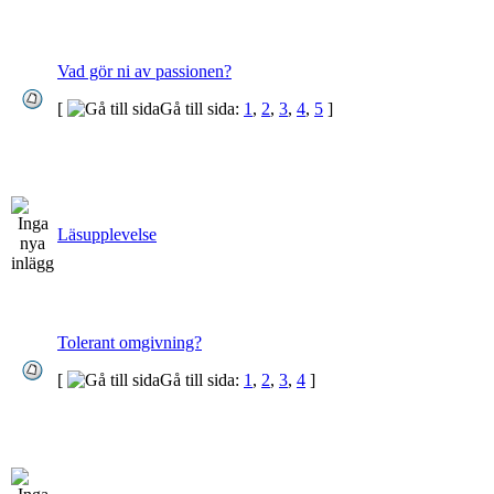
Vad gör ni av passionen?
[
Gå till sida:
1
,
2
,
3
,
4
,
5
]
Läsupplevelse
Tolerant omgivning?
[
Gå till sida:
1
,
2
,
3
,
4
]