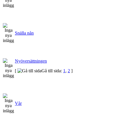
Snälla nån
Nyöversättningen
[
Gå till sida:
1
,
2
]
Vår