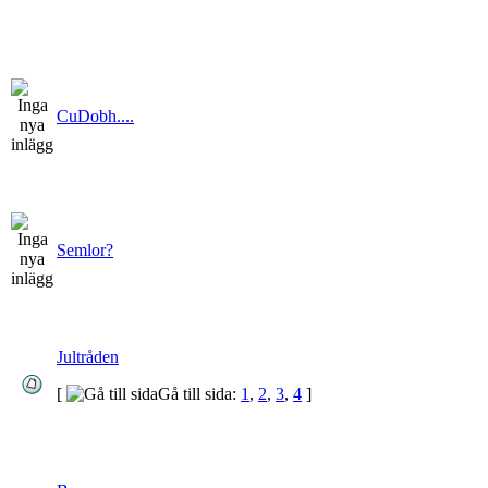
CuDobh....
Semlor?
Jultråden
[
Gå till sida:
1
,
2
,
3
,
4
]