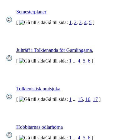
Semesterplaner
[
Gå till sida:
1
,
2
,
3
,
4
,
5
]
Julträff i Tolkienanda för Gamlingarna.
[
Gå till sida:
1
...
4
,
5
,
6
]
Tolkienistisk pratsjuka
[
Gå till sida:
1
...
15
,
16
,
17
]
Hobbitarnas odlarhörna
[
Gå till sida:
1
...
4
,
5
,
6
]