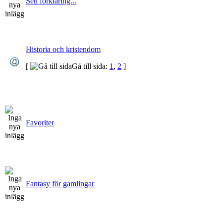
Sen förklaring...
Historia och kristendom
[
Gå till sida:
1
,
2
]
Favoriter
Fantasy för gamlingar