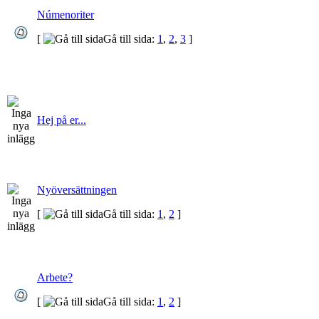
Númenoriter
[
Gå till sida:
1
,
2
,
3
]
Hej på er...
Nyöversättningen
[
Gå till sida:
1
,
2
]
Arbete?
[
Gå till sida:
1
,
2
]