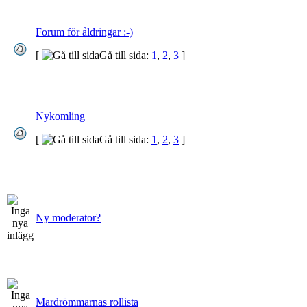
Forum för åldringar :-)
[
Gå till sida:
1
,
2
,
3
]
Nykomling
[
Gå till sida:
1
,
2
,
3
]
Ny moderator?
Mardrömmarnas rollista