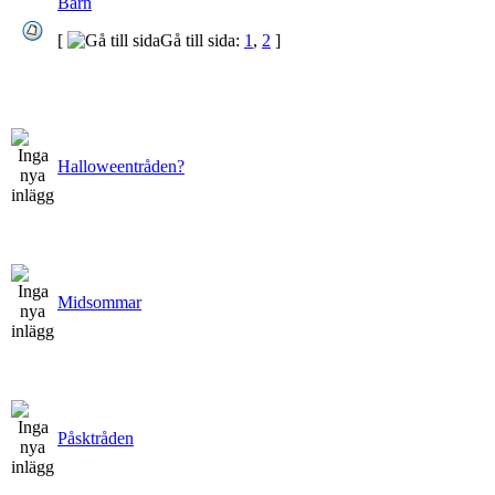
Barn
[
Gå till sida:
1
,
2
]
Halloweentråden?
Midsommar
Påsktråden