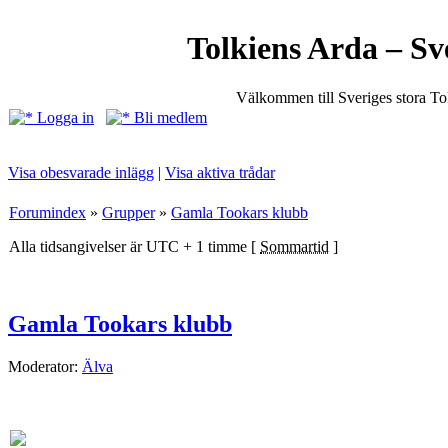
Tolkiens Arda – Sv
Välkommen till Sveriges stora T
Logga in
Bli medlem
Visa obesvarade inlägg
|
Visa aktiva trådar
Forumindex
»
Grupper
»
Gamla Tookars klubb
Alla tidsangivelser är UTC + 1 timme [
Sommartid
]
Gamla Tookars klubb
Moderator:
Älva