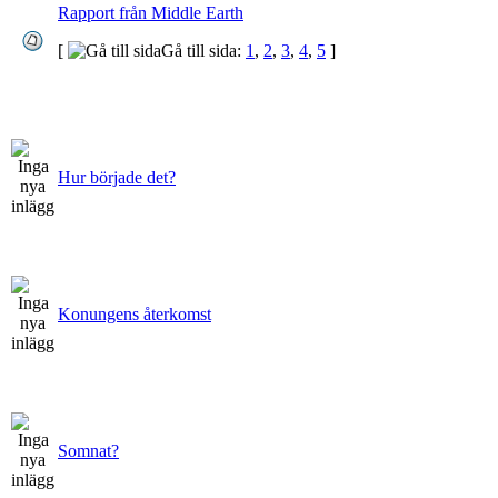
Rapport från Middle Earth
[
Gå till sida:
1
,
2
,
3
,
4
,
5
]
Hur började det?
Konungens återkomst
Somnat?