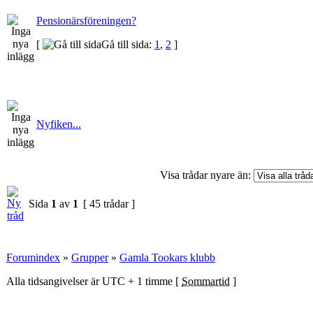
Pensionärsföreningen?
[
Gå till sida:
1
,
2
]
Nyfiken...
Visa trådar nyare än:
Sida
1
av
1
[ 45 trådar ]
Forumindex
»
Grupper
»
Gamla Tookars klubb
Alla tidsangivelser är UTC + 1 timme [
Sommartid
]