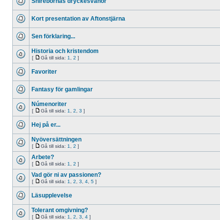
Shirebornas dryckesvanor
Kort presentation av Aftonstjärna
Sen förklaring...
Historia och kristendom
[
Gå till sida:
1
,
2
]
Favoriter
Fantasy för gamlingar
Númenoriter
[
Gå till sida:
1
,
2
,
3
]
Hej på er...
Nyöversättningen
[
Gå till sida:
1
,
2
]
Arbete?
[
Gå till sida:
1
,
2
]
Vad gör ni av passionen?
[
Gå till sida:
1
,
2
,
3
,
4
,
5
]
Läsupplevelse
Tolerant omgivning?
[
Gå till sida:
1
,
2
,
3
,
4
]