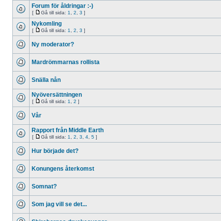
Forum för åldringar :-)
[
Gå till sida:
1
,
2
,
3
]
Nykomling
[
Gå till sida:
1
,
2
,
3
]
Ny moderator?
Mardrömmarnas rollista
Snälla nån
Nyöversättningen
[
Gå till sida:
1
,
2
]
Vår
Rapport från Middle Earth
[
Gå till sida:
1
,
2
,
3
,
4
,
5
]
Hur började det?
Konungens återkomst
Somnat?
Som jag vill se det...