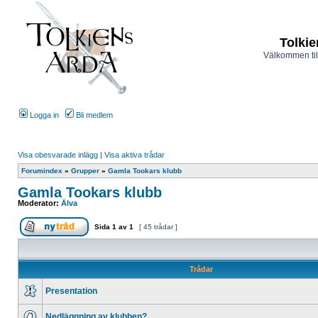
Tolkie
Välkommen til
Logga in
Bli medlem
Visa obesvarade inlägg
|
Visa aktiva trådar
Forumindex
»
Grupper
»
Gamla Tookars klubb
Gamla Tookars klubb
Moderator:
Älva
Sida
1
av
1
[ 45 trådar ]
Trådar
Presentation
Nedläggning av klubben?