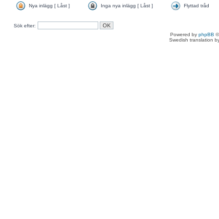
Nya inlägg [ Låst ]
Inga nya inlägg [ Låst ]
Flyttad tråd
Sök efter:
Powered by
phpBB
©
Swedish translation 