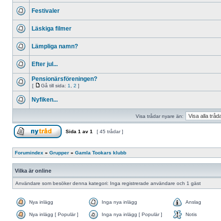
Festivaler
Läskiga filmer
Lämpliga namn?
Efter jul...
Pensionärsföreningen?
[
Gå till sida:
1
,
2
]
Nyfiken...
Visa trådar nyare än:
Sida
1
av
1
[ 45 trådar ]
Forumindex
»
Grupper
»
Gamla Tookars klubb
Vilka är online
Användare som besöker denna kategori: Inga registrerade användare och 1 gäst
Nya inlägg
Inga nya inlägg
Anslag
Nya inlägg [ Populär ]
Inga nya inlägg [ Populär ]
Notis