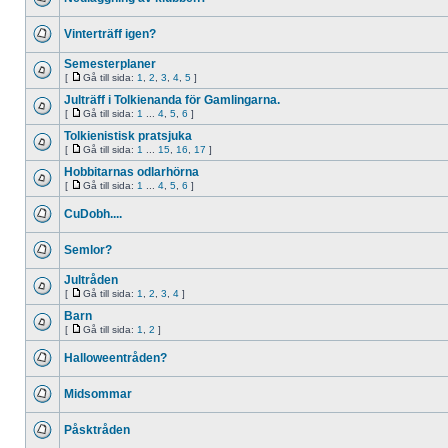
Vinterträff igen?
Semesterplaner
[
Gå till sida:
1
,
2
,
3
,
4
,
5
]
Julträff i Tolkienanda för Gamlingarna.
[
Gå till sida:
1
...
4
,
5
,
6
]
Tolkienistisk pratsjuka
[
Gå till sida:
1
...
15
,
16
,
17
]
Hobbitarnas odlarhörna
[
Gå till sida:
1
...
4
,
5
,
6
]
CuDobh....
Semlor?
Jultråden
[
Gå till sida:
1
,
2
,
3
,
4
]
Barn
[
Gå till sida:
1
,
2
]
Halloweentråden?
Midsommar
Påsktråden