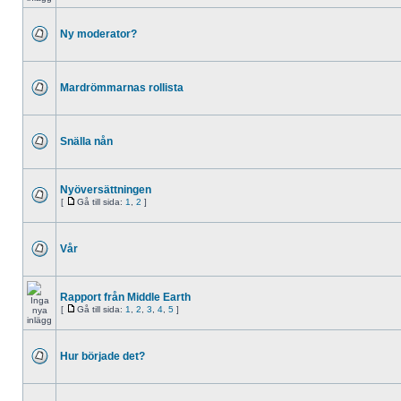
Ny moderator?
Mardrömmarnas rollista
Snälla nån
Nyöversättningen
[
Gå till sida:
1
,
2
]
Vår
Rapport från Middle Earth
[
Gå till sida:
1
,
2
,
3
,
4
,
5
]
Hur började det?