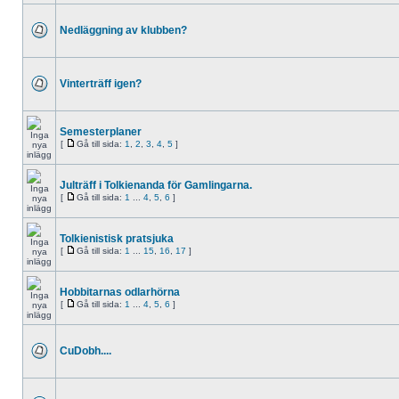
Nedläggning av klubben?
Vinterträff igen?
Semesterplaner
[
Gå till sida:
1
,
2
,
3
,
4
,
5
]
Julträff i Tolkienanda för Gamlingarna.
[
Gå till sida:
1
...
4
,
5
,
6
]
Tolkienistisk pratsjuka
[
Gå till sida:
1
...
15
,
16
,
17
]
Hobbitarnas odlarhörna
[
Gå till sida:
1
...
4
,
5
,
6
]
CuDobh....