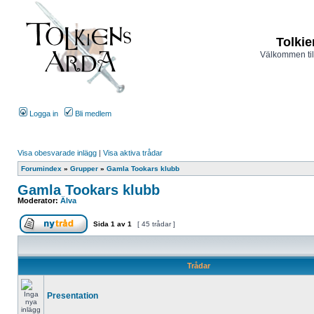
Tolkie
Välkommen til
Logga in
Bli medlem
Visa obesvarade inlägg
|
Visa aktiva trådar
Forumindex
»
Grupper
»
Gamla Tookars klubb
Gamla Tookars klubb
Moderator:
Älva
Sida
1
av
1
[ 45 trådar ]
Trådar
Presentation