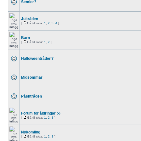
Semlor?
Jultråden
[
Gå till sida:
1
,
2
,
3
,
4
]
Barn
[
Gå till sida:
1
,
2
]
Halloweentråden?
Midsommar
Påsktråden
Forum för åldringar :-)
[
Gå till sida:
1
,
2
,
3
]
Nykomling
[
Gå till sida:
1
,
2
,
3
]