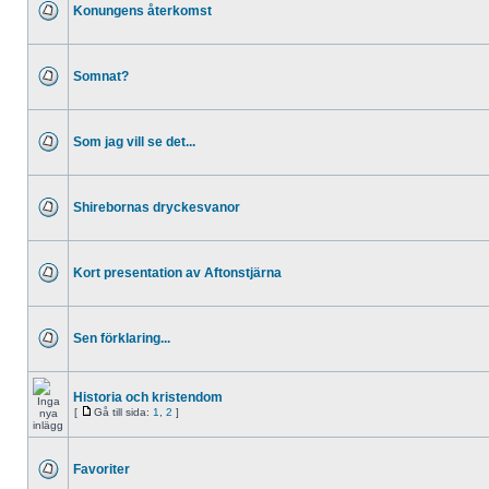
Konungens återkomst
Somnat?
Som jag vill se det...
Shirebornas dryckesvanor
Kort presentation av Aftonstjärna
Sen förklaring...
Historia och kristendom
[
Gå till sida:
1
,
2
]
Favoriter