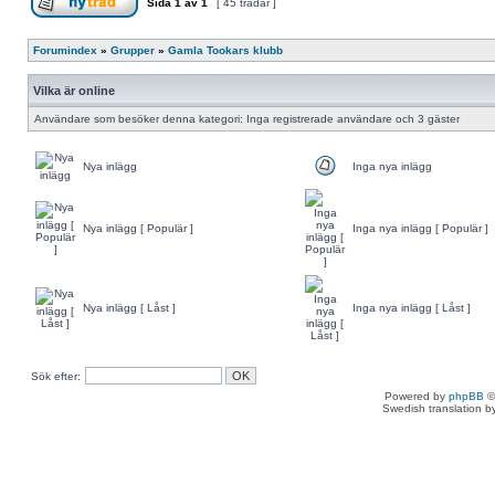
Sida
1
av
1
[ 45 trådar ]
Forumindex
»
Grupper
»
Gamla Tookars klubb
Vilka är online
Användare som besöker denna kategori: Inga registrerade användare och 3 gäster
Nya inlägg
Inga nya inlägg
Nya inlägg [ Populär ]
Inga nya inlägg [ Populär ]
Nya inlägg [ Låst ]
Inga nya inlägg [ Låst ]
Sök efter:
Powered by
phpBB
©
Swedish translation 