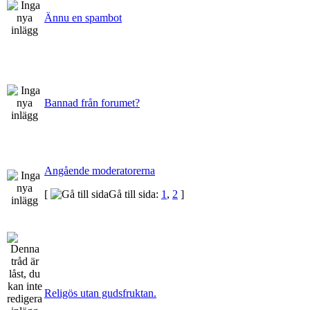
Ännu en spambot
Bannad från forumet?
Angående moderatorerna
[
Gå till sida:
1
,
2
]
Religös utan gudsfruktan.