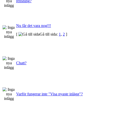
rensning?
Nu får det vara nog!!!
[
Gå till sida:
1
,
2
]
Chatt?
Varför fungerar inte "Visa nyaste inlägg"?