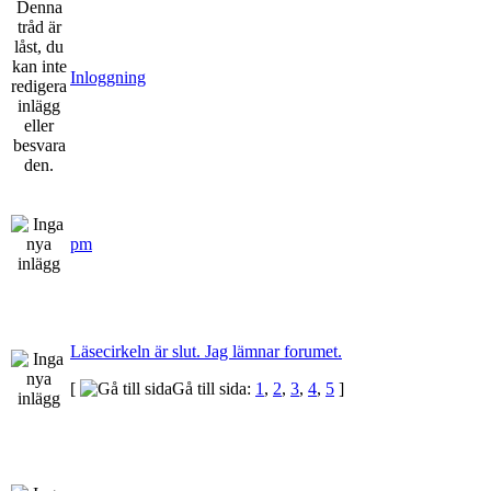
Inloggning
pm
Läsecirkeln är slut. Jag lämnar forumet.
[
Gå till sida:
1
,
2
,
3
,
4
,
5
]