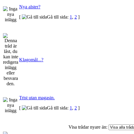
Nya alster?
[
Gå till sida:
1
,
2
]
Klagomål...?
Trist utan magasin.
[
Gå till sida:
1
,
2
]
Visa trådar nyare än: