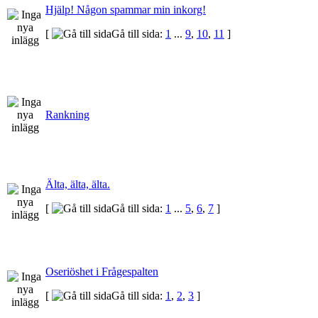
Hjälp! Någon spammar min inkorg!
[
Gå till sida:
1
...
9
,
10
,
11
]
Rankning
Älta, älta, älta.
[
Gå till sida:
1
...
5
,
6
,
7
]
Oseriöshet i Frågespalten
[
Gå till sida:
1
,
2
,
3
]