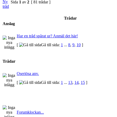
Sida
1
av
2
[ 81 trådar ]
Trådar
Anslag
Har en tråd spårat ur? Anmäl det här!
[
Gå till sida:
1
...
8
,
9
,
10
]
Trådar
Oseriösa anv.
[
Gå till sida:
1
...
13
,
14
,
15
]
Forumklockan...