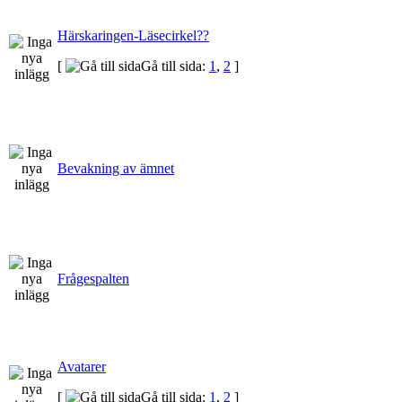
Härskaringen-Läsecirkel??
[
Gå till sida:
1
,
2
]
Bevakning av ämnet
Frågespalten
Avatarer
[
Gå till sida:
1
,
2
]