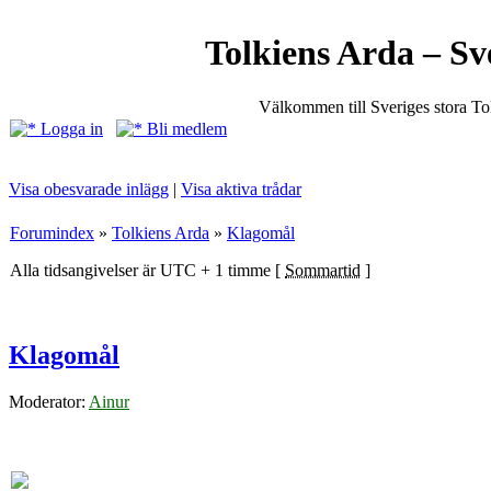
Tolkiens Arda – Sv
Välkommen till Sveriges stora T
Logga in
Bli medlem
Visa obesvarade inlägg
|
Visa aktiva trådar
Forumindex
»
Tolkiens Arda
»
Klagomål
Alla tidsangivelser är UTC + 1 timme [
Sommartid
]
Klagomål
Moderator:
Ainur