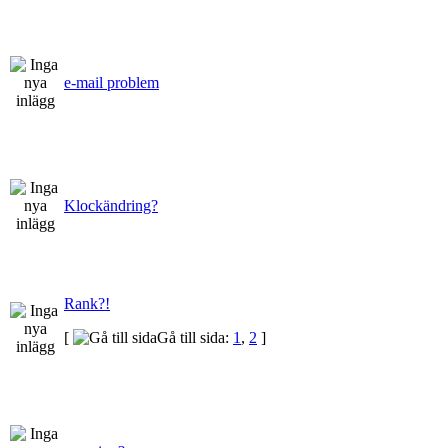
e-mail problem
Klockändring?
Rank?!
[
Gå till sida:
1
,
2
]