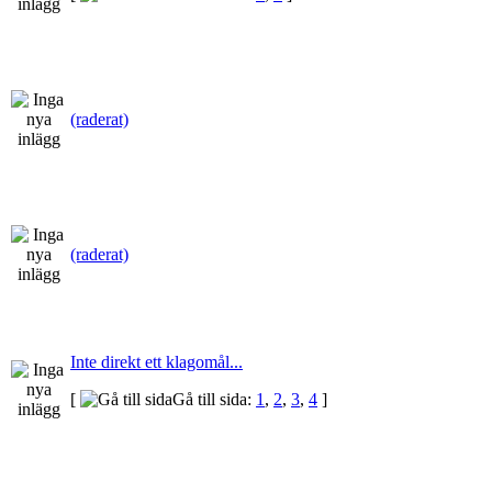
(raderat)
(raderat)
Inte direkt ett klagomål...
[
Gå till sida:
1
,
2
,
3
,
4
]