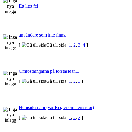
Ett litet fel
användare som inte finns...
[
Gå till sida:
1
,
2
,
3
,
4
]
Omröstningarna på förstasidan...
[
Gå till sida:
1
,
2
,
3
]
Hemsidespam (var Regler om hemsidor)
[
Gå till sida:
1
,
2
,
3
]