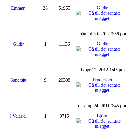
Gildir
Emman
28
51955
mån jul 30, 2012 9:58 pm
Gildir
Gildir
1
11136
tis apr 17, 2012 1:45 pm
Tenderfoot
Supersju
9
20388
ons aug 24, 2011 9:45 pm
Björn
I.Valariel
1
9715