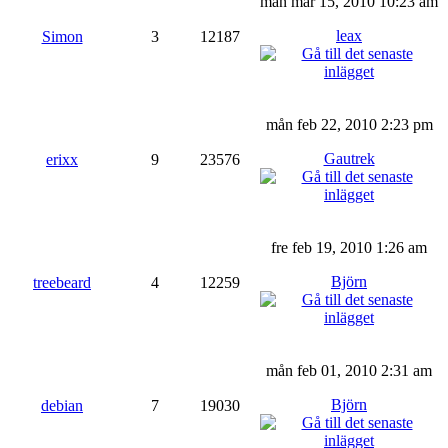
mån mar 15, 2010 10:23 am
leax
Simon
3
12187
mån feb 22, 2010 2:23 pm
Gautrek
erixx
9
23576
fre feb 19, 2010 1:26 am
Björn
treebeard
4
12259
mån feb 01, 2010 2:31 am
Björn
debian
7
19030