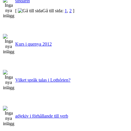
sindarin
[
Gå till sida:
1
,
2
]
Kurs i quenya 2012
Vilket språk talas i Lothórien?
adjekiv i förhållande till verb