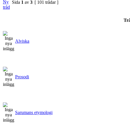
Sida
1
av
3
[ 101 trådar ]
Tr
Alviska
Prosodi
Sarumans etymologi