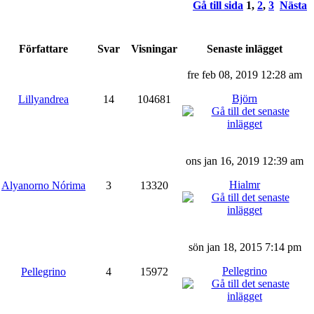
Gå till sida
1
,
2
,
3
Nästa
Författare
Svar
Visningar
Senaste inlägget
fre feb 08, 2019 12:28 am
Björn
Lillyandrea
14
104681
ons jan 16, 2019 12:39 am
Hialmr
Alyanorno Nórima
3
13320
sön jan 18, 2015 7:14 pm
Pellegrino
Pellegrino
4
15972