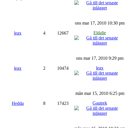
ons mar 17, 2010 10:30 pm
Eldalie
leax
4
12667
ons mar 17, 2010 9:29 pm
leax
leax
2
10474
mån mar 15, 2010 6:25 pm
Gautrek
Hedda
8
17423