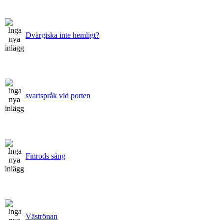
Dvärgiska inte hemligt?
svartspråk vid porten
Finrods sång
Väströnan