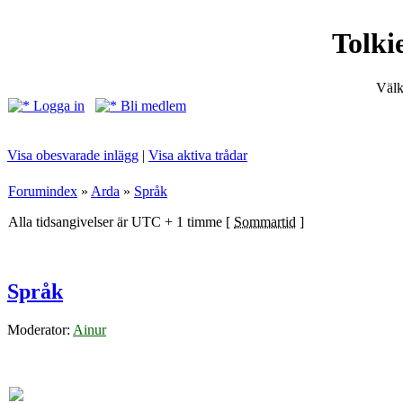
Tolki
Välk
Logga in
Bli medlem
Visa obesvarade inlägg
|
Visa aktiva trådar
Forumindex
»
Arda
»
Språk
Alla tidsangivelser är UTC + 1 timme [
Sommartid
]
Språk
Moderator:
Ainur