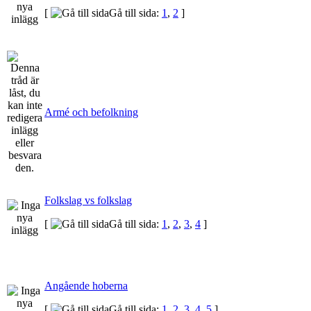
[
Gå till sida:
1
,
2
]
Armé och befolkning
Folkslag vs folkslag
[
Gå till sida:
1
,
2
,
3
,
4
]
Angående hoberna
[
Gå till sida:
1
,
2
,
3
,
4
,
5
]