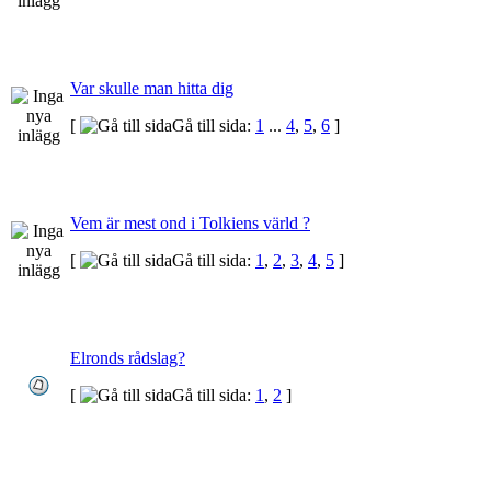
Var skulle man hitta dig
[
Gå till sida:
1
...
4
,
5
,
6
]
Vem är mest ond i Tolkiens värld ?
[
Gå till sida:
1
,
2
,
3
,
4
,
5
]
Elronds rådslag?
[
Gå till sida:
1
,
2
]