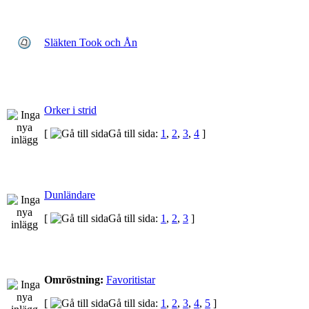
Släkten Took och Ån
Orker i strid
[
Gå till sida:
1
,
2
,
3
,
4
]
Dunländare
[
Gå till sida:
1
,
2
,
3
]
Omröstning:
Favoritistar
[
Gå till sida:
1
,
2
,
3
,
4
,
5
]