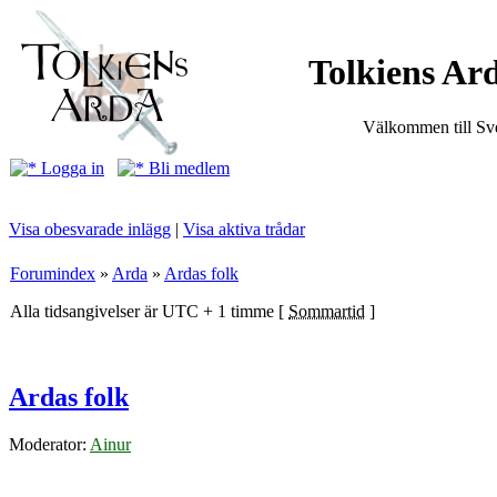
Tolkiens Ard
Välkommen till Sve
Logga in
Bli medlem
Visa obesvarade inlägg
|
Visa aktiva trådar
Forumindex
»
Arda
»
Ardas folk
Alla tidsangivelser är UTC + 1 timme [
Sommartid
]
Ardas folk
Moderator:
Ainur