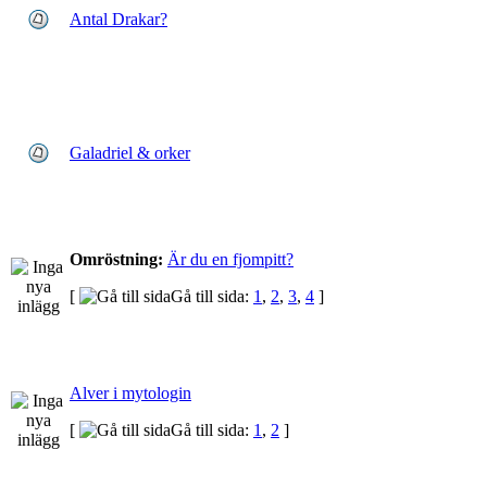
Antal Drakar?
Galadriel & orker
Omröstning:
Är du en fjompitt?
[
Gå till sida:
1
,
2
,
3
,
4
]
Alver i mytologin
[
Gå till sida:
1
,
2
]