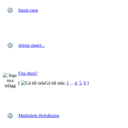
Istaris rang
största slaget...
Fria riken?
[
Gå till sida:
1
...
4
,
5
,
6
]
Middgårds Befolkning