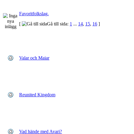
Favoritfolkslag.
[
Gå till sida:
1
...
14
,
15
,
16
]
Valar och Maiar
Reunited Kingdom
Vad hände med Avari?