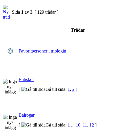
Sida
1
av
3
[ 129 trådar ]
Trådar
Favoritpersoner i triologin
Entiskor
[
Gå till sida:
1
,
2
]
Balrogar
[
Gå till sida:
1
...
10
,
11
,
12
]