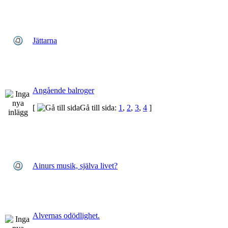
Jättarna
Angående balroger
[
Gå till sida:
1
,
2
,
3
,
4
]
Ainurs musik, själva livet?
Alvernas odödlighet.