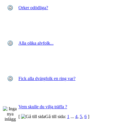
Orker odödliga?
Alla olika alvfolk...
Fick alla dvärgfolk en ring var?
Vem skulle du vilja träffa ?
[
Gå till sida:
1
...
4
,
5
,
6
]