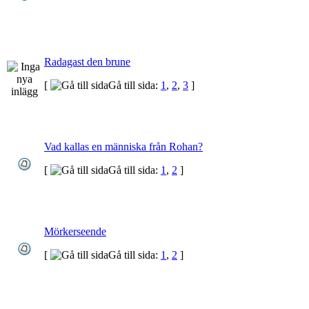
Radagast den brune
[
Gå till sida:
1
,
2
,
3
]
Vad kallas en människa från Rohan?
[
Gå till sida:
1
,
2
]
Mörkerseende
[
Gå till sida:
1
,
2
]