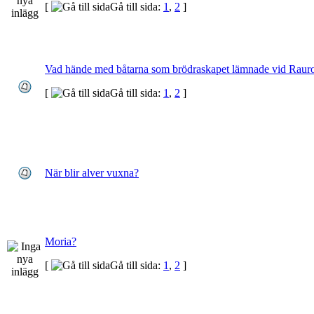
[
Gå till sida:
1
,
2
]
Vad hände med båtarna som brödraskapet lämnade vid Raur
[
Gå till sida:
1
,
2
]
När blir alver vuxna?
Moria?
[
Gå till sida:
1
,
2
]