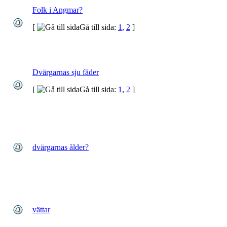
Folk i Angmar?
[
Gå till sida:
1
,
2
]
Dvärgarnas sju fäder
[
Gå till sida:
1
,
2
]
dvärgarnas ålder?
vättar