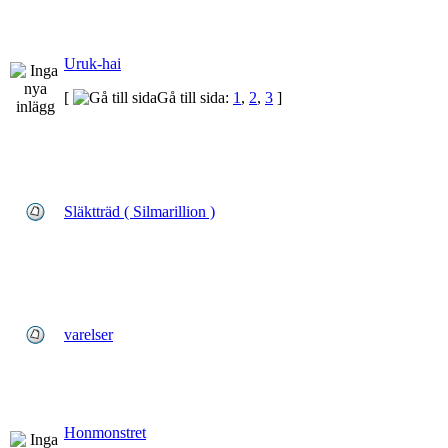
Uruk-hai
[
Gå till sida:
1
,
2
,
3
]
Släktträd ( Silmarillion )
varelser
Honmonstret