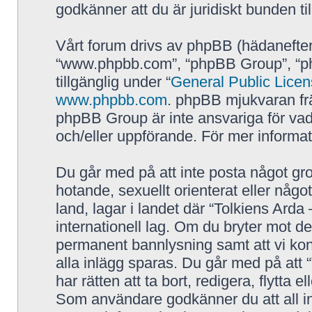
godkänner att du är juridiskt bunden till
Vårt forum drivs av phpBB (hädanefter
“www.phpbb.com”, “phpBB Group”, “p
tillgänglig under “
General Public Lice
www.phpbb.com
. phpBB mjukvaran fr
phpBB Group är inte ansvariga för vad vi
och/eller uppförande. För mer inform
Du går med på att inte posta något grov
hotande, sexuellt orienterat eller någo
land, lagar i landet där “Tolkiens Arda 
internationell lag. Om du bryter mot de
permanent bannlysning samt att vi kont
alla inlägg sparas. Du går med på att 
har rätten att ta bort, redigera, flytta 
Som användare godkänner du att all in