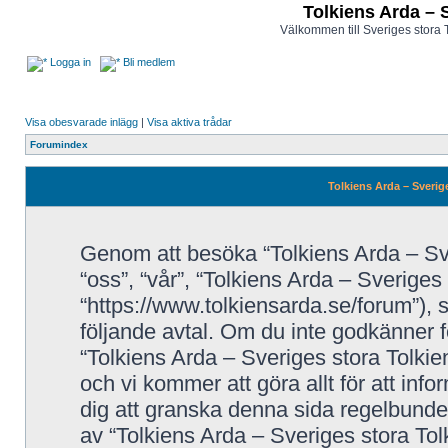
Tolkiens Arda – 
Välkommen till Sveriges stora 
Logga in
Bli medlem
Visa obesvarade inlägg
|
Visa aktiva trådar
Forumindex
Tolkiens Arda – Sverig
Genom att besöka “Tolkiens Arda – Sve
“oss”, “vår”, “Tolkiens Arda – Sveriges
“https://www.tolkiensarda.se/forum”), så
följande avtal. Om du inte godkänner fö
“Tolkiens Arda – Sveriges stora Tolkie
och vi kommer att göra allt för att inf
dig att granska denna sida regelbunde
av “Tolkiens Arda – Sveriges stora Tol