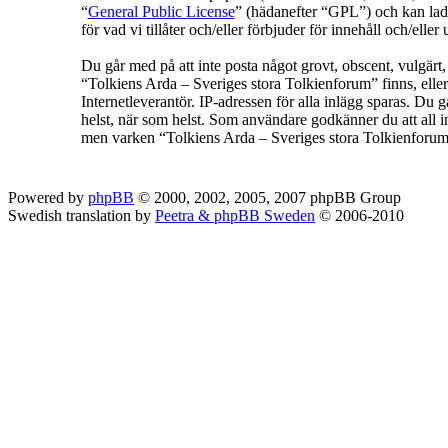
“
General Public License
” (hädanefter “GPL”) och kan lad
för vad vi tillåter och/eller förbjuder för innehåll och/e
Du går med på att inte posta något grovt, obscent, vulgärt, f
“Tolkiens Arda – Sveriges stora Tolkienforum” finns, eller
Internetleverantör. IP-adressen för alla inlägg sparas. Du g
helst, när som helst. Som användare godkänner du att all in
men varken “Tolkiens Arda – Sveriges stora Tolkienforum” 
Powered by
phpBB
© 2000, 2002, 2005, 2007 phpBB Group
Swedish translation by
Peetra & phpBB Sweden
© 2006-2010