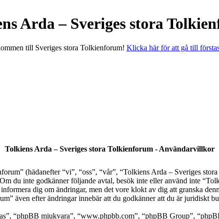
ens Arda – Sveriges stora Tolkie
ommen till Sveriges stora Tolkienforum!
Klicka här för att gå till första
Tolkiens Arda – Sveriges stora Tolkienforum - Användarvillkor
orum” (hädanefter “vi”, “oss”, “vår”, “Tolkiens Arda – Sveriges stora
al. Om du inte godkänner följande avtal, besök inte eller använd inte “T
tt informera dig om ändringar, men det vore klokt av dig att granska den
” även efter ändringar innebär att du godkänner att du är juridiskt bund
deras”, “phpBB mjukvara”, “www.phpbb.com”, “phpBB Group”, “phpBB 