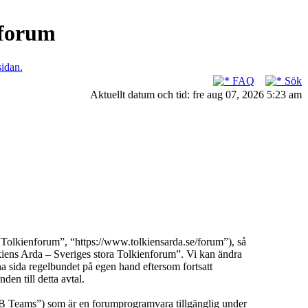
nforum
sidan.
FAQ
Sök
Aktuellt datum och tid: fre aug 07, 2026 5:23 am
 Tolkienforum”, “https://www.tolkiensarda.se/forum”), så
olkiens Arda – Sveriges stora Tolkienforum”. Vi kan ändra
na sida regelbundet på egen hand eftersom fortsatt
en till detta avtal.
Teams”) som är en forumprogramvara tillgänglig under