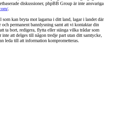
etbaserade diskussioner, phpBB Group är inte ansvariga
com/
.
l som kan bryta mot lagarna i ditt land, lagar i landet där
ar och permanent bannlysning samt att vi kontaktar din
 ta bort, redigera, flytta eller stänga vilka trådar som
te att delges till någon tredje part utan ditt samtycke,
 leda till att information komprometteras.