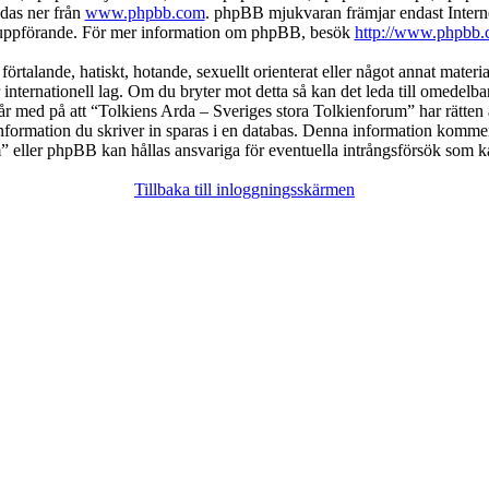
das ner från
www.phpbb.com
. phpBB mjukvaran främjar endast Intern
ller uppförande. För mer information om phpBB, besök
http://www.phpbb.
örtalande, hatiskt, hotande, sexuellt orienterat eller något annat materia
 internationell lag. Om du bryter mot detta så kan det leda till omedelb
år med på att “Tolkiens Arda – Sveriges stora Tolkienforum” har rätten att
formation du skriver in sparas i en databas. Denna information kommer in
eller phpBB kan hållas ansvariga för eventuella intrångsförsök som kan
Tillbaka till inloggningsskärmen