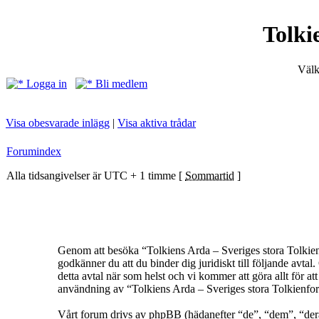
Tolki
Välk
Logga in
Bli medlem
Visa obesvarade inlägg
|
Visa aktiva trådar
Forumindex
Alla tidsangivelser är UTC + 1 timme [
Sommartid
]
Genom att besöka “Tolkiens Arda – Sveriges stora Tolkienf
godkänner du att du binder dig juridiskt till följande avt
detta avtal när som helst och vi kommer att göra allt för a
användning av “Tolkiens Arda – Sveriges stora Tolkienforum
Vårt forum drivs av phpBB (hädanefter “de”, “dem”, “