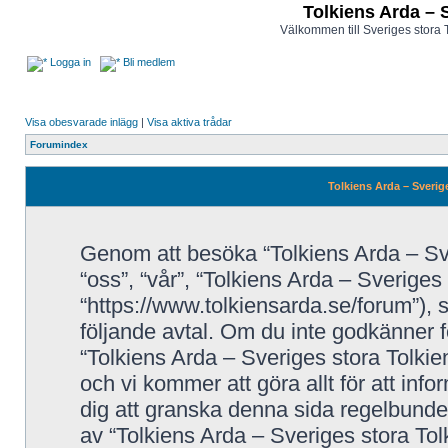
Tolkiens Arda – 
Välkommen till Sveriges stora 
Logga in
Bli medlem
Visa obesvarade inlägg
|
Visa aktiva trådar
Forumindex
Tolkiens Arda – Sverig
Genom att besöka “Tolkiens Arda – Sve
“oss”, “vår”, “Tolkiens Arda – Sveriges
“https://www.tolkiensarda.se/forum”), så
följande avtal. Om du inte godkänner fö
“Tolkiens Arda – Sveriges stora Tolkie
och vi kommer att göra allt för att inf
dig att granska denna sida regelbunde
av “Tolkiens Arda – Sveriges stora Tol