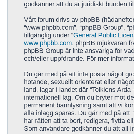
godkänner att du är juridiskt bunden till
Vårt forum drivs av phpBB (hädanefter
“www.phpbb.com”, “phpBB Group”, “p
tillgänglig under “
General Public Lice
www.phpbb.com
. phpBB mjukvaran fr
phpBB Group är inte ansvariga för vad vi
och/eller uppförande. För mer inform
Du går med på att inte posta något grov
hotande, sexuellt orienterat eller någo
land, lagar i landet där “Tolkiens Arda 
internationell lag. Om du bryter mot de
permanent bannlysning samt att vi kont
alla inlägg sparas. Du går med på att 
har rätten att ta bort, redigera, flytta 
Som användare godkänner du att all in