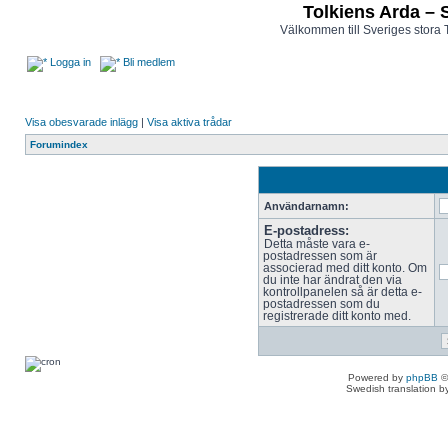
Tolkiens Arda – 
Välkommen till Sveriges stora 
Logga in
Bli medlem
Visa obesvarade inlägg
|
Visa aktiva trådar
Forumindex
Användarnamn:
E-postadress:
Detta måste vara e-
postadressen som är
associerad med ditt konto. Om
du inte har ändrat den via
kontrollpanelen så är detta e-
postadressen som du
registrerade ditt konto med.
Powered by
phpBB
©
Swedish translation 