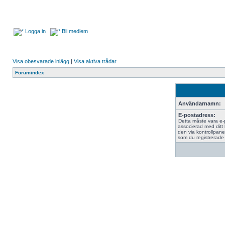
Logga in
Bli medlem
Visa obesvarade inlägg
|
Visa aktiva trådar
Forumindex
Användarnamn:
E-postadress:
Detta måste vara e
associerad med ditt
den via kontrollpane
som du registrerade 