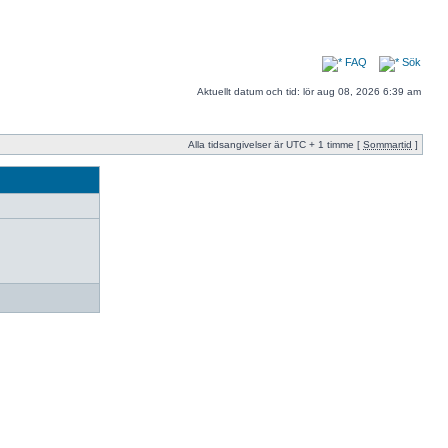
FAQ
Sök
Aktuellt datum och tid: lör aug 08, 2026 6:39 am
Alla tidsangivelser är UTC + 1 timme [
Sommartid
]