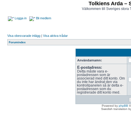
Tolkiens Arda – 
Välkommen till Sveriges stora 
Logga in
Bli medlem
Visa obesvarade inlägg
|
Visa aktiva trådar
Forumindex
Användarnamn:
E-postadress:
Detta måste vara e-
postadressen som är
associerad med ditt konto. Om
du inte har ändrat den via
kontrollpanelen så är detta e-
postadressen som du
registrerade ditt konto med.
Powered by
phpBB
©
Swedish translation 