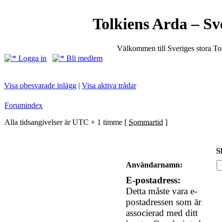
Tolkiens Arda – Sv
Välkommen till Sveriges stora T
Logga in
Bli medlem
Visa obesvarade inlägg
|
Visa aktiva trådar
Forumindex
Alla tidsangivelser är UTC + 1 timme [
Sommartid
]
S
Användarnamn:
E-postadress:
Detta måste vara e-
postadressen som är
associerad med ditt