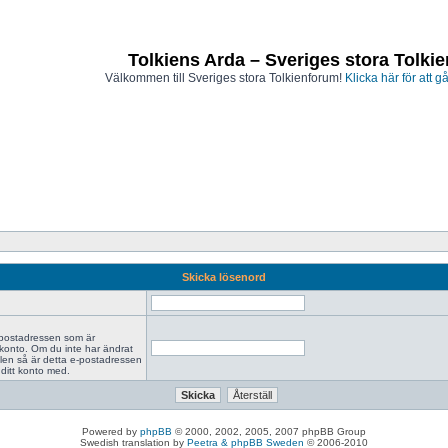
Tolkiens Arda – Sveriges stora Tolki
Välkommen till Sveriges stora Tolkienforum!
Klicka här för att gå
Skicka lösenord
-postadressen som är
 konto. Om du inte har ändrat
len så är detta e-postadressen
ditt konto med.
Powered by
phpBB
© 2000, 2002, 2005, 2007 phpBB Group
Swedish translation by
Peetra & phpBB Sweden
© 2006-2010