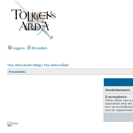
Logga in
Bli medlem
Visa obesvarade inlägg
|
Visa aktiva trådar
Forumindex
Användarnamn:
E-postadress:
Detta måste vara e
associerad med ditt
den via kontrollpane
som du registrerade 