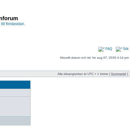
enforum
 till förstasidan.
FAQ
Sök
Aktuellt datum och tid: fre aug 07, 2026 4:14 pm
Alla tidsangivelser är UTC + 1 timme [
Sommartid
]