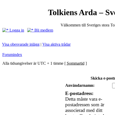
Tolkiens Arda – Sv
Välkommen till Sveriges stora T
Logga in
Bli medlem
Visa obesvarade inlägg
|
Visa aktiva trådar
Forumindex
Alla tidsangivelser är UTC + 1 timme [
Sommartid
]
Skicka e-post
Användarnamn:
E-postadress:
Detta måste vara e-
postadressen som är
associerad med ditt