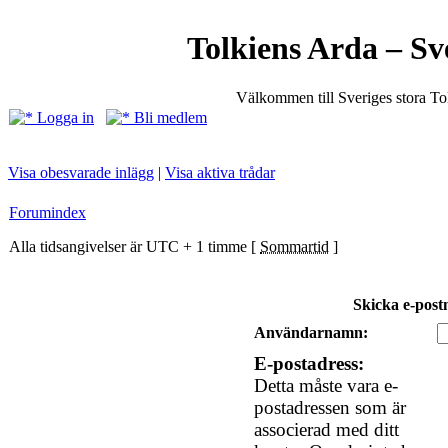
Tolkiens Arda – Sv
Välkommen till Sveriges stora T
Logga in
Bli medlem
Visa obesvarade inlägg
|
Visa aktiva trådar
Forumindex
Alla tidsangivelser är UTC + 1 timme [
Sommartid
]
Skicka e-post
Användarnamn:
E-postadress:
Detta måste vara e-
postadressen som är
associerad med ditt