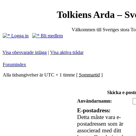
Tolkiens Arda – Sv
Välkommen till Sveriges stora T
Logga in
Bli medlem
Visa obesvarade inlägg
|
Visa aktiva trådar
Forumindex
Alla tidsangivelser är UTC + 1 timme [
Sommartid
]
Skicka e-post
Användarnamn:
E-postadress:
Detta måste vara e-
postadressen som är
associerad med ditt