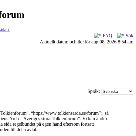
nforum
sidan.
FAQ
Sök
Aktuellt datum och tid: lör aug 08, 2026 8:54 am
Språk:
 Tolkienforum”, “https://www.tolkiensarda.se/forum”), så
olkiens Arda – Sveriges stora Tolkienforum”. Vi kan ändra
na sida regelbundet på egen hand eftersom fortsatt
en till detta avtal.