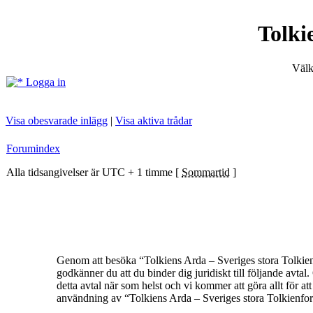
Tolki
Välk
Logga in
Visa obesvarade inlägg
|
Visa aktiva trådar
Forumindex
Alla tidsangivelser är UTC + 1 timme [
Sommartid
]
Genom att besöka “Tolkiens Arda – Sveriges stora Tolkienf
godkänner du att du binder dig juridiskt till följande avt
detta avtal när som helst och vi kommer att göra allt för a
användning av “Tolkiens Arda – Sveriges stora Tolkienforum