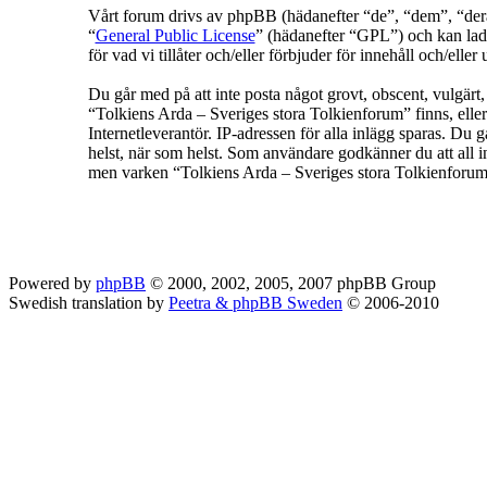
Vårt forum drivs av phpBB (hädanefter “de”, “dem”, “
“
General Public License
” (hädanefter “GPL”) och kan lad
för vad vi tillåter och/eller förbjuder för innehåll och/e
Du går med på att inte posta något grovt, obscent, vulgärt, f
“Tolkiens Arda – Sveriges stora Tolkienforum” finns, eller
Internetleverantör. IP-adressen för alla inlägg sparas. Du g
helst, när som helst. Som användare godkänner du att all in
men varken “Tolkiens Arda – Sveriges stora Tolkienforum” 
Powered by
phpBB
© 2000, 2002, 2005, 2007 phpBB Group
Swedish translation by
Peetra & phpBB Sweden
© 2006-2010