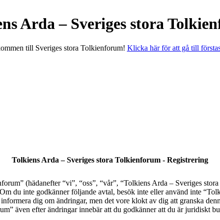
ens Arda – Sveriges stora Tolkie
ommen till Sveriges stora Tolkienforum!
Klicka här för att gå till första
Tolkiens Arda – Sveriges stora Tolkienforum - Registrering
orum” (hädanefter “vi”, “oss”, “vår”, “Tolkiens Arda – Sveriges stora
al. Om du inte godkänner följande avtal, besök inte eller använd inte “T
tt informera dig om ändringar, men det vore klokt av dig att granska den
” även efter ändringar innebär att du godkänner att du är juridiskt bund