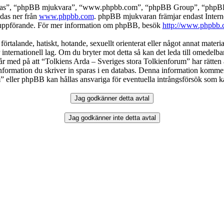
deras”, “phpBB mjukvara”, “www.phpbb.com”, “phpBB Group”, “phpBB 
das ner från
www.phpbb.com
. phpBB mjukvaran främjar endast Intern
ller uppförande. För mer information om phpBB, besök
http://www.phpbb.
örtalande, hatiskt, hotande, sexuellt orienterat eller något annat materia
 internationell lag. Om du bryter mot detta så kan det leda till omedelb
år med på att “Tolkiens Arda – Sveriges stora Tolkienforum” har rätten att
formation du skriver in sparas i en databas. Denna information kommer in
eller phpBB kan hållas ansvariga för eventuella intrångsförsök som kan