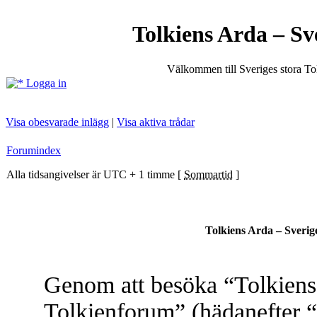
Tolkiens Arda – Sv
Välkommen till Sveriges stora T
Logga in
Visa obesvarade inlägg
|
Visa aktiva trådar
Forumindex
Alla tidsangivelser är UTC + 1 timme [
Sommartid
]
Tolkiens Arda – Sverig
Genom att besöka “Tolkiens 
Tolkienforum” (hädanefter “