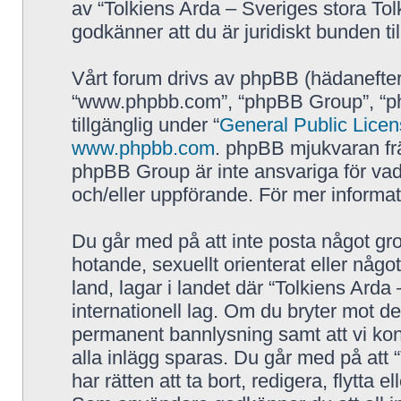
av “Tolkiens Arda – Sveriges stora Tol
godkänner att du är juridiskt bunden till
Vårt forum drivs av phpBB (hädanefter
“www.phpbb.com”, “phpBB Group”, “p
tillgänglig under “
General Public Lice
www.phpbb.com
. phpBB mjukvaran fr
phpBB Group är inte ansvariga för vad vi
och/eller uppförande. För mer inform
Du går med på att inte posta något grov
hotande, sexuellt orienterat eller någo
land, lagar i landet där “Tolkiens Arda 
internationell lag. Om du bryter mot de
permanent bannlysning samt att vi kont
alla inlägg sparas. Du går med på att 
har rätten att ta bort, redigera, flytta 