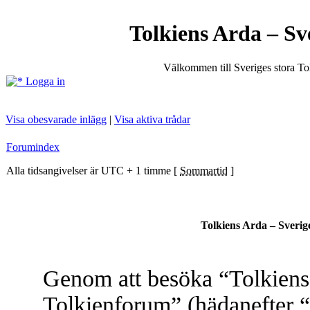
Tolkiens Arda – Sv
Välkommen till Sveriges stora T
Logga in
Visa obesvarade inlägg
|
Visa aktiva trådar
Forumindex
Alla tidsangivelser är UTC + 1 timme [
Sommartid
]
Tolkiens Arda – Sverig
Genom att besöka “Tolkiens 
Tolkienforum” (hädanefter “