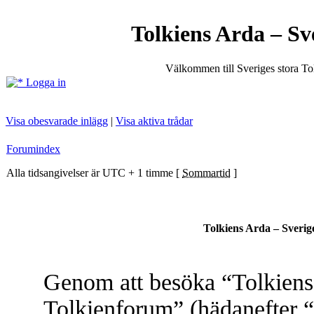
Tolkiens Arda – Sv
Välkommen till Sveriges stora T
Logga in
Visa obesvarade inlägg
|
Visa aktiva trådar
Forumindex
Alla tidsangivelser är UTC + 1 timme [
Sommartid
]
Tolkiens Arda – Sverig
Genom att besöka “Tolkiens 
Tolkienforum” (hädanefter “