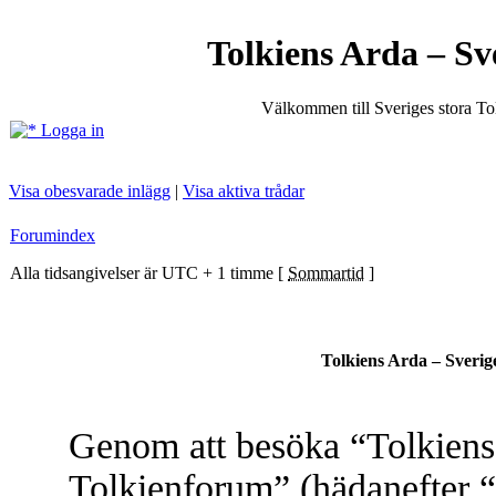
Tolkiens Arda – Sv
Välkommen till Sveriges stora T
Logga in
Visa obesvarade inlägg
|
Visa aktiva trådar
Forumindex
Alla tidsangivelser är UTC + 1 timme [
Sommartid
]
Tolkiens Arda – Sverig
Genom att besöka “Tolkiens 
Tolkienforum” (hädanefter “