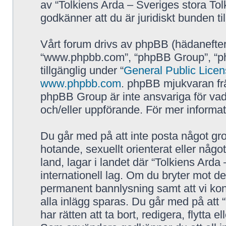
av “Tolkiens Arda – Sveriges stora Tol
godkänner att du är juridiskt bunden till
Vårt forum drivs av phpBB (hädanefter
“www.phpbb.com”, “phpBB Group”, “p
tillgänglig under “
General Public Lice
www.phpbb.com
. phpBB mjukvaran fr
phpBB Group är inte ansvariga för vad vi
och/eller uppförande. För mer inform
Du går med på att inte posta något grov
hotande, sexuellt orienterat eller någo
land, lagar i landet där “Tolkiens Arda 
internationell lag. Om du bryter mot de
permanent bannlysning samt att vi kont
alla inlägg sparas. Du går med på att 
har rätten att ta bort, redigera, flytta 