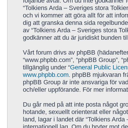
följande avtal. Om du inte godkänner fö
“Tolkiens Arda – Sveriges stora Tolkie
och vi kommer att göra allt för att inf
dig att granska denna sida regelbunde
av “Tolkiens Arda – Sveriges stora Tol
godkänner att du är juridiskt bunden till
Vårt forum drivs av phpBB (hädanefter
“www.phpbb.com”, “phpBB Group”, “p
tillgänglig under “
General Public Lice
www.phpbb.com
. phpBB mjukvaran fr
phpBB Group är inte ansvariga för vad vi
och/eller uppförande. För mer inform
Du går med på att inte posta något grov
hotande, sexuellt orienterat eller någo
land, lagar i landet där “Tolkiens Arda 
internationell lag. Om du bryter mot de