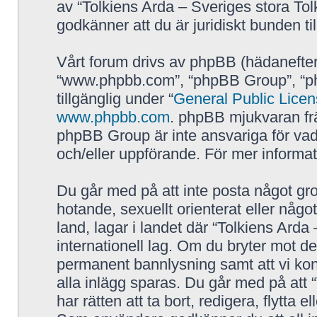
av “Tolkiens Arda – Sveriges stora Tol
godkänner att du är juridiskt bunden till
Vårt forum drivs av phpBB (hädanefter
“www.phpbb.com”, “phpBB Group”, “p
tillgänglig under “
General Public Lice
www.phpbb.com
. phpBB mjukvaran fr
phpBB Group är inte ansvariga för vad vi
och/eller uppförande. För mer inform
Du går med på att inte posta något grov
hotande, sexuellt orienterat eller någo
land, lagar i landet där “Tolkiens Arda 
internationell lag. Om du bryter mot de
permanent bannlysning samt att vi kont
alla inlägg sparas. Du går med på att 
har rätten att ta bort, redigera, flytta 