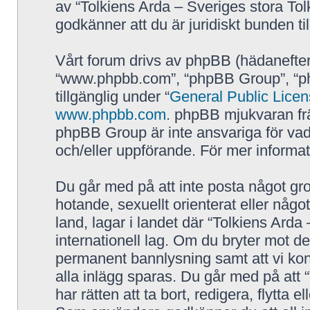
av “Tolkiens Arda – Sveriges stora Tol
godkänner att du är juridiskt bunden till
Vårt forum drivs av phpBB (hädanefter
“www.phpbb.com”, “phpBB Group”, “p
tillgänglig under “
General Public Lice
www.phpbb.com
. phpBB mjukvaran fr
phpBB Group är inte ansvariga för vad vi
och/eller uppförande. För mer inform
Du går med på att inte posta något grov
hotande, sexuellt orienterat eller någo
land, lagar i landet där “Tolkiens Arda 
internationell lag. Om du bryter mot de
permanent bannlysning samt att vi kont
alla inlägg sparas. Du går med på att 
har rätten att ta bort, redigera, flytta 